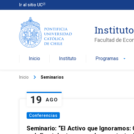
Ir al sitio UC
Institut
Facultad de Eco
Inicio
Instituto
Programas
arrow_drop_down
keyboard_arrow_right
Inicio
Seminarios
19
AGO
Conferencias
Seminario: “El Activo que Ignoramos: