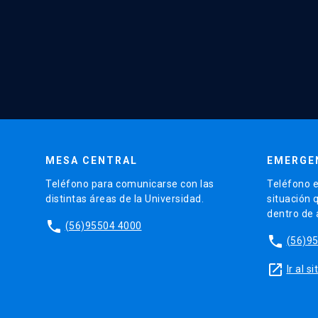
MESA CENTRAL
EMERGE
Teléfono para comunicarse con las
Teléfono e
distintas áreas de la Universidad.
situación 
dentro de
phone
(56)95504 4000
phone
(56)9
launch
Ir al 