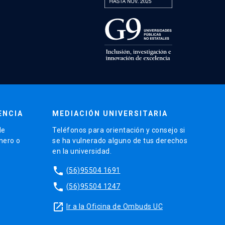
ENCIA
MEDIACIÓN UNIVERSITARIA
de
Teléfonos para orientación y consejo si
énero o
se ha vulnerado alguno de tus derechos
en la universidad.
phone
(56)95504 1691
phone
(56)95504 1247
launch
Ir a la Oficina de Ombuds UC