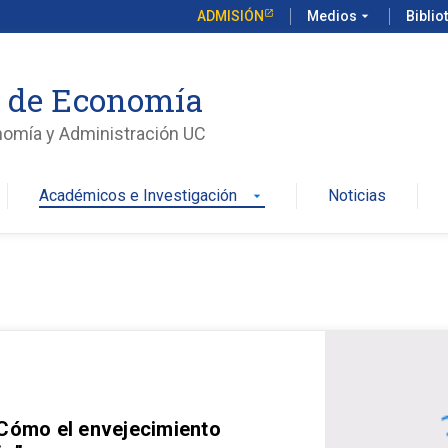
ADMISIÓN
Medios
arrow_drop_down
Biblio
o de Economía
nomía y Administración UC
Académicos e Investigación
Noticias
arrow_drop_down
 Cómo el envejecimiento