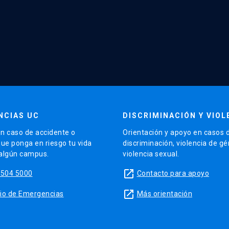
NCIAS UC
DISCRIMINACIÓN Y VIOL
n caso de accidente o
Orientación y apoyo en casos 
que ponga en riesgo tu vida
discriminación, violencia de g
 algún campus.
violencia sexual.
launch
5504 5000
Contacto para apoyo
launch
sitio de Emergencias
Más orientación