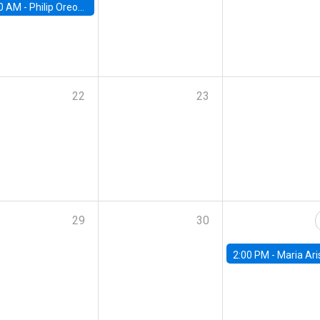
0 AM -
Philip Oreopolous, University of Toronto
22
23
29
30
2:00 PM -
Maria Aristizabal-Ramirez, FED