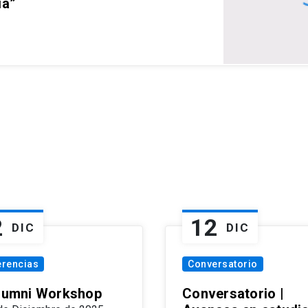
ia”
2
12
DIC
DIC
erencias
Conversatorio
Alumni Workshop
Conversatorio |