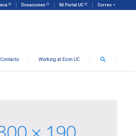
teca
Donaciones
Mi Portal UC
Correo
arrow_drop_down
search
Contacto
Working at Econ UC