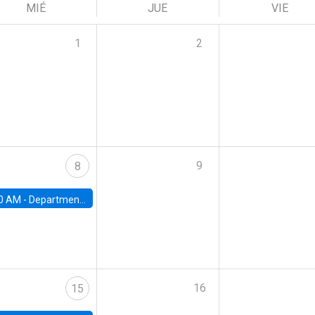
MIÉ
JUE
VIE
1
2
9
8
0 AM -
Department Seminar: James Robinson
16
15