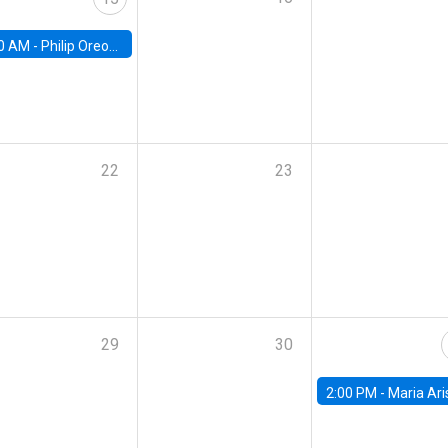
0 AM -
Philip Oreopolous, University of Toronto
22
23
29
30
2:00 PM -
Maria Aristizabal-Ramirez, FED