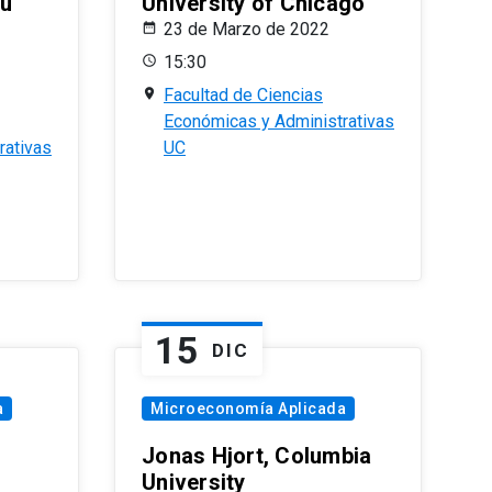
eu
University of Chicago
23 de Marzo de 2022
15:30
Facultad de Ciencias
Económicas y Administrativas
rativas
UC
15
DIC
a
Microeconomía Aplicada
Jonas Hjort, Columbia
University