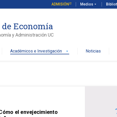
ADMISIÓN
Medios
arrow_drop_down
Biblio
o de Economía
nomía y Administración UC
Académicos e Investigación
Noticias
arrow_drop_down
 Cómo el envejecimiento