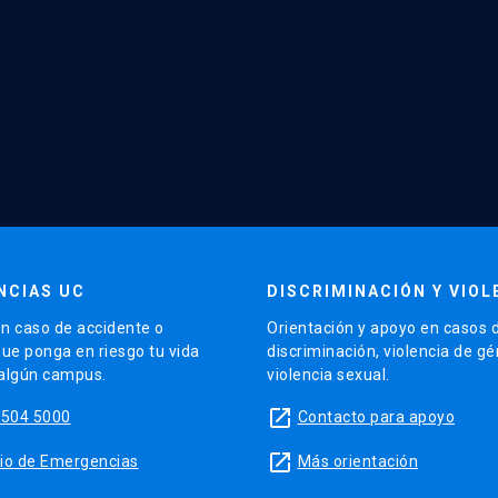
NCIAS UC
DISCRIMINACIÓN Y VIOL
n caso de accidente o
Orientación y apoyo en casos 
que ponga en riesgo tu vida
discriminación, violencia de g
 algún campus.
violencia sexual.
launch
5504 5000
Contacto para apoyo
launch
sitio de Emergencias
Más orientación