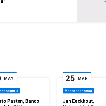
ia”
0
25
MAY
MAR
oeconomía
Macroeconomía
sto Pasten, Banco
Jan Eeckhout,