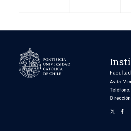
Inst
Facultad
Avda. Vic
Teléfono
Direcció