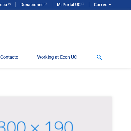
teca
Donaciones
Mi Portal UC
Correo
arrow_drop_down
search
Contacto
Working at Econ UC