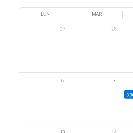
LUN
MAR
27
28
6
7
3:3
13
14