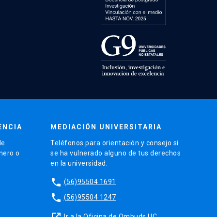
ENCIA
MEDIACIÓN UNIVERSITARIA
de
Teléfonos para orientación y consejo si
énero o
se ha vulnerado alguno de tus derechos
en la universidad.
phone
(56)95504 1691
phone
(56)95504 1247
launch
Ir a la Oficina de Ombuds UC