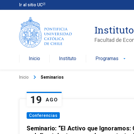
Ir al sitio UC
Institut
Facultad de Eco
Inicio
Instituto
Programas
arrow_drop_down
keyboard_arrow_right
Inicio
Seminarios
19
AGO
Conferencias
Seminario: “El Activo que Ignoramos: