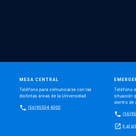
MESA CENTRAL
EMERGE
Teléfono para comunicarse con las
Teléfono e
distintas áreas de la Universidad.
situación 
dentro de
phone
(56)95504 4000
phone
(56)9
launch
Ir al 