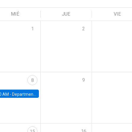
MIÉ
JUE
VIE
1
2
9
8
0 AM -
Department Seminar: James Robinson
16
15