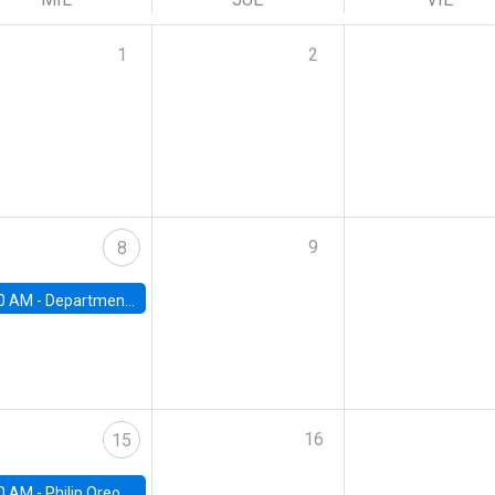
1
2
9
8
0 AM -
Department Seminar: James Robinson
16
15
0 AM -
Philip Oreopolous, University of Toronto