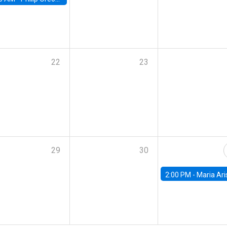
22
23
29
30
2:00 PM -
Maria Aristizabal-Ramirez, FED