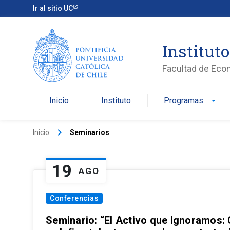
Ir al sitio UC
Institut
Facultad de Eco
Inicio
Instituto
Programas
arrow_drop_down
keyboard_arrow_right
Inicio
Seminarios
19
AGO
Conferencias
Seminario: “El Activo que Ignoramos: