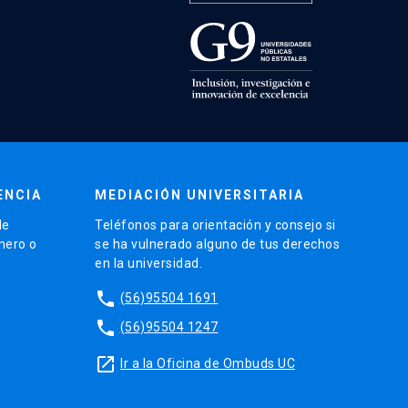
ENCIA
MEDIACIÓN UNIVERSITARIA
de
Teléfonos para orientación y consejo si
énero o
se ha vulnerado alguno de tus derechos
en la universidad.
phone
(56)95504 1691
phone
(56)95504 1247
launch
Ir a la Oficina de Ombuds UC