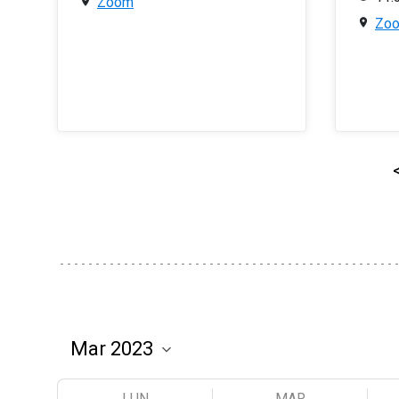
Zoom
Zo
LUN
MAR