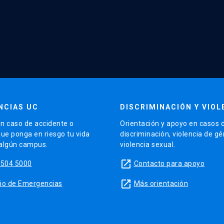
NCIAS UC
DISCRIMINACIÓN Y VIOL
n caso de accidente o
Orientación y apoyo en casos 
que ponga en riesgo tu vida
discriminación, violencia de g
 algún campus.
violencia sexual.
launch
5504 5000
Contacto para apoyo
launch
sitio de Emergencias
Más orientación