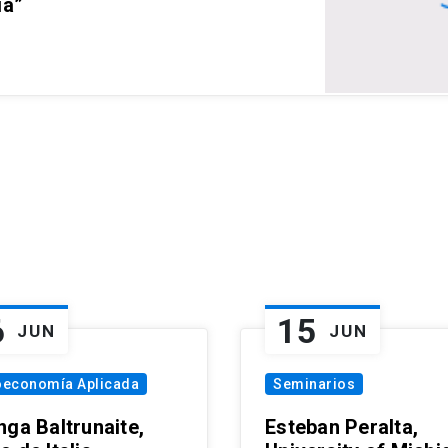
ia”
6
15
JUN
JUN
oeconomía Aplicada
Seminarios
nga Baltrunaite,
Esteban Peralta,