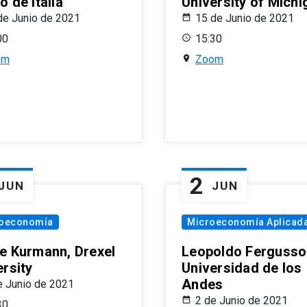
 de Italia
University of Michi
de Junio de 2021
15 de Junio de 2021
00
15:30
om
Zoom
2
JUN
JUN
oeconomía
Microeconomía Aplicad
e Kurmann, Drexel
Leopoldo Fergusso
ersity
Universidad de los
Andes
e Junio de 2021
2 de Junio de 2021
30