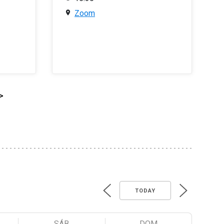
Zoom
>
TODAY
SÁB
DOM