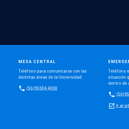
MESA CENTRAL
EMERGE
Teléfono para comunicarse con las
Teléfono e
distintas áreas de la Universidad.
situación 
dentro de
phone
(56)95504 4000
phone
(56)9
launch
Ir al 