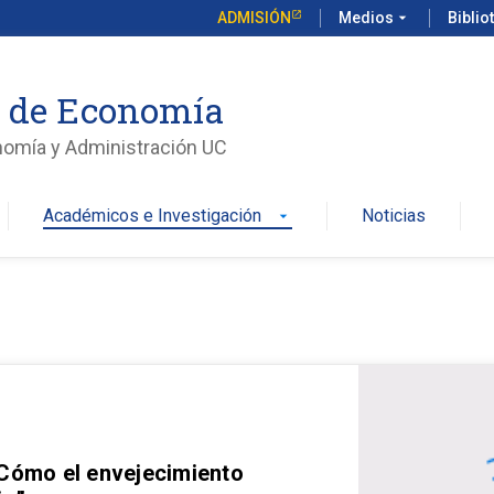
ADMISIÓN
Medios
arrow_drop_down
Biblio
o de Economía
nomía y Administración UC
Académicos e Investigación
Noticias
arrow_drop_down
 Cómo el envejecimiento