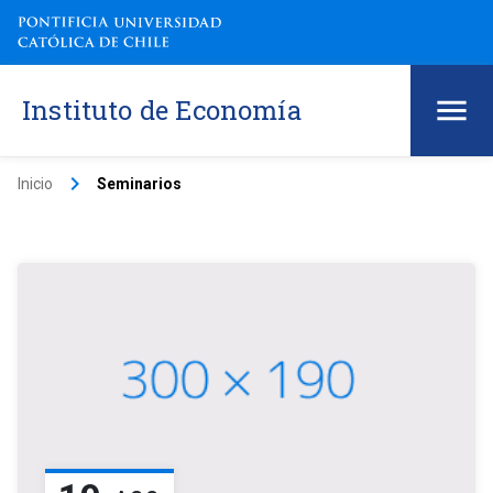
Instituto de Economía
keyboard_arrow_right
Inicio
Seminarios