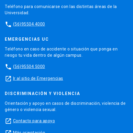
Teléfono para comunicarse con las distintas áreas de la
Universidad.
phone
(56)95504 4000
EMERGENCIAS UC
Teléfono en caso de accidente o situación que ponga en
riesgo tu vida dentro de algún campus.
phone
(56)95504 5000
launch
Ir al sitio de Emergencias
DISCRIMINACIÓN Y VIOLENCIA
Orientación y apoyo en casos de discriminación, violencia de
género o violencia sexual.
launch
Contacto para apoyo
Más orientación