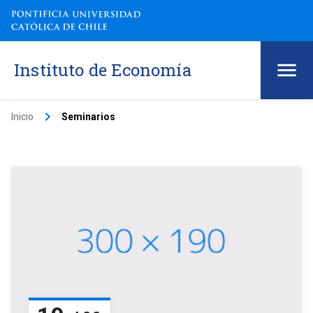
Instituto de Economía
keyboard_arrow_right
Inicio
Seminarios