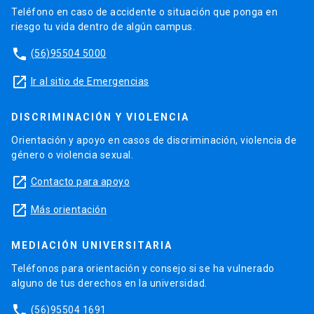
Teléfono en caso de accidente o situación que ponga en
riesgo tu vida dentro de algún campus.
phone
(56)95504 5000
launch
Ir al sitio de Emergencias
DISCRIMINACIÓN Y VIOLENCIA
Orientación y apoyo en casos de discriminación, violencia de
género o violencia sexual.
launch
Contacto para apoyo
launch
Más orientación
MEDIACIÓN UNIVERSITARIA
Teléfonos para orientación y consejo si se ha vulnerado
alguno de tus derechos en la universidad.
phone
(56)95504 1691