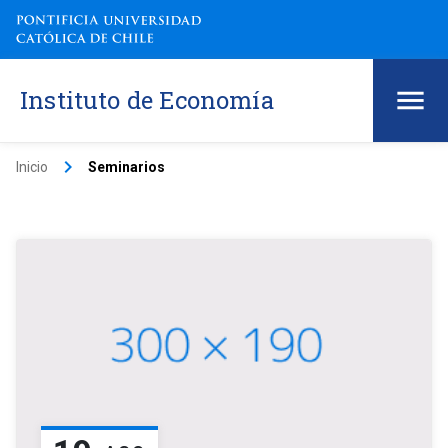
Instituto de Economía
keyboard_arrow_right
Inicio
Seminarios