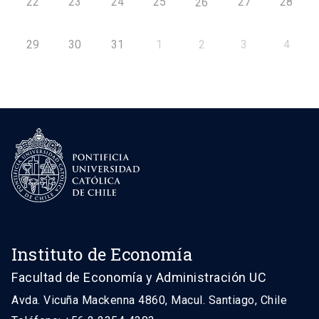
22
23
24
25
27
28
26
29
30
31
1
2
3
4
Instituto de Economía
Facultad de Economía y Administración UC
Avda. Vicuña Mackenna 4860, Macul. Santiago, Chile