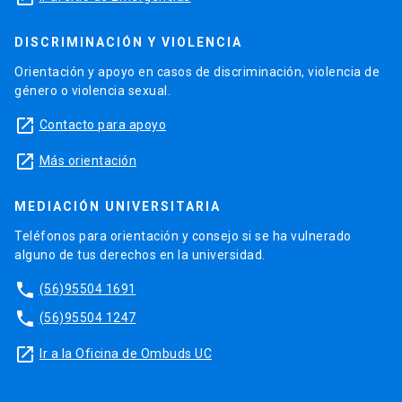
DISCRIMINACIÓN Y VIOLENCIA
Orientación y apoyo en casos de discriminación, violencia de
género o violencia sexual.
launch
Contacto para apoyo
launch
Más orientación
MEDIACIÓN UNIVERSITARIA
Teléfonos para orientación y consejo si se ha vulnerado
alguno de tus derechos en la universidad.
phone
(56)95504 1691
phone
(56)95504 1247
launch
Ir a la Oficina de Ombuds UC