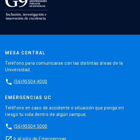
MESA CENTRAL
Teléfono para comunicarse con las distintas áreas de la
Universidad.
phone
(56)95504 4000
EMERGENCIAS UC
Teléfono en caso de accidente o situación que ponga en
riesgo tu vida dentro de algún campus.
phone
(56)95504 5000
launch
Ir al sitio de Emergencias