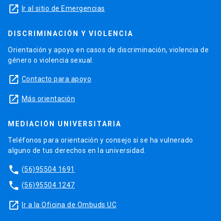
launch
Ir al sitio de Emergencias
DISCRIMINACIÓN Y VIOLENCIA
Orientación y apoyo en casos de discriminación, violencia de
género o violencia sexual.
launch
Contacto para apoyo
launch
Más orientación
MEDIACIÓN UNIVERSITARIA
Teléfonos para orientación y consejo si se ha vulnerado
alguno de tus derechos en la universidad.
phone
(56)95504 1691
phone
(56)95504 1247
launch
Ir a la Oficina de Ombuds UC