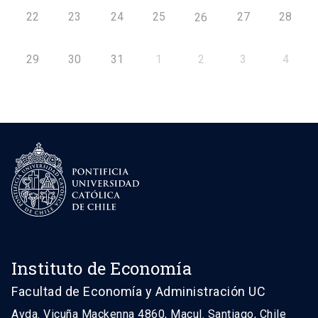
22
23
24
25
27
28
26
29
30
31
1
2
3
4
Instituto de Economía
Facultad de Economía y Administración UC
Avda. Vicuña Mackenna 4860, Macul. Santiago, Chile