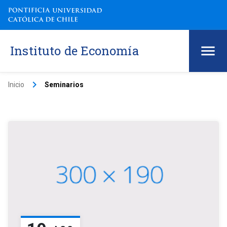
Instituto de Economía
keyboard_arrow_right
Inicio
Seminarios