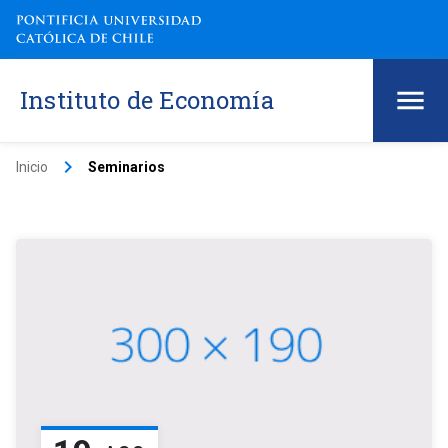
Instituto de Economía
keyboard_arrow_right
Inicio
Seminarios