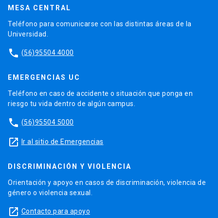
MESA CENTRAL
Teléfono para comunicarse con las distintas áreas de la
Universidad.
phone
(56)95504 4000
EMERGENCIAS UC
Teléfono en caso de accidente o situación que ponga en
riesgo tu vida dentro de algún campus.
phone
(56)95504 5000
launch
Ir al sitio de Emergencias
DISCRIMINACIÓN Y VIOLENCIA
Orientación y apoyo en casos de discriminación, violencia de
género o violencia sexual.
launch
Contacto para apoyo