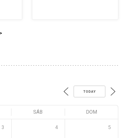
>
TODAY
SÁB
DOM
3
4
5