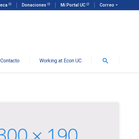
teca
Donaciones
Mi Portal UC
Correo
arrow_drop_down
search
Contacto
Working at Econ UC