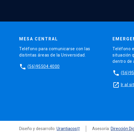
MESA CENTRAL
EMERGE
Teléfono para comunicarse con las
Teléfono e
distintas áreas de la Universidad.
situación 
dentro de
phone
(56)95504 4000
phone
(56)9
launch
Ir al 
Diseño y desarrollo:
Urantiacos
Asesoría:
Dirección Dig