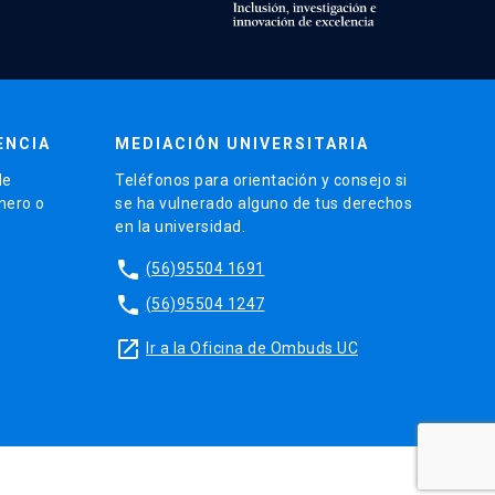
ENCIA
MEDIACIÓN UNIVERSITARIA
de
Teléfonos para orientación y consejo si
énero o
se ha vulnerado alguno de tus derechos
en la universidad.
phone
(56)95504 1691
phone
(56)95504 1247
launch
Ir a la Oficina de Ombuds UC