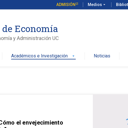
ADMISIÓN
Medios
arrow_drop_down
Biblio
o de Economía
nomía y Administración UC
Académicos e Investigación
Noticias
arrow_drop_down
 Cómo el envejecimiento