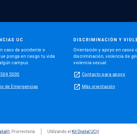
NCIAS UC
DISCRIMINACIÓN Y VIOL
n caso de accidente o
Orientación y apoyo en casos 
que ponga en riesgo tu vida
discriminación, violencia de g
 algún campus.
violencia sexual.
launch
5504 5000
Contacto para apoyo
launch
sitio de Emergencias
Más orientación
ital
, Prorrectoría
Utilizando el
Kit Digital UC