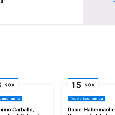
ia”
8
15
NOV
NOV
oeconomía
Teoría Económica
nimo Carballo,
Daniel Habermacher