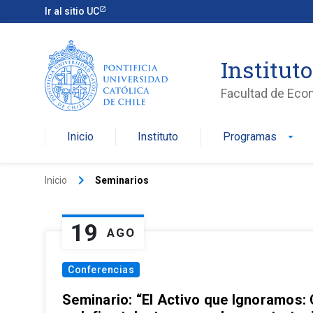
Ir al sitio UC
Institut
Facultad de Eco
Inicio
Instituto
Programas
arrow_drop_down
keyboard_arrow_right
Inicio
Seminarios
19
AGO
Conferencias
Seminario: “El Activo que Ignoramos: