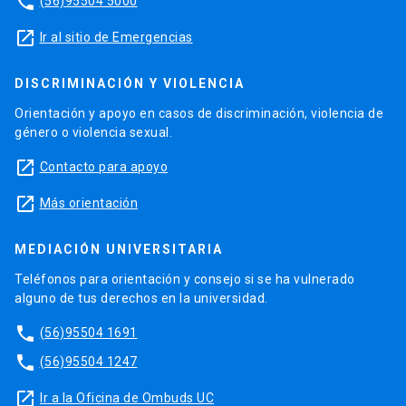
phone
(56)95504 5000
launch
Ir al sitio de Emergencias
DISCRIMINACIÓN Y VIOLENCIA
Orientación y apoyo en casos de discriminación, violencia de
género o violencia sexual.
launch
Contacto para apoyo
launch
Más orientación
MEDIACIÓN UNIVERSITARIA
Teléfonos para orientación y consejo si se ha vulnerado
alguno de tus derechos en la universidad.
phone
(56)95504 1691
phone
(56)95504 1247
launch
Ir a la Oficina de Ombuds UC