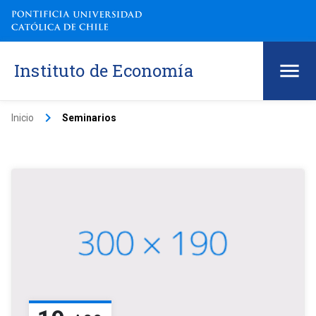
Instituto de Economía
keyboard_arrow_right
Inicio
Seminarios