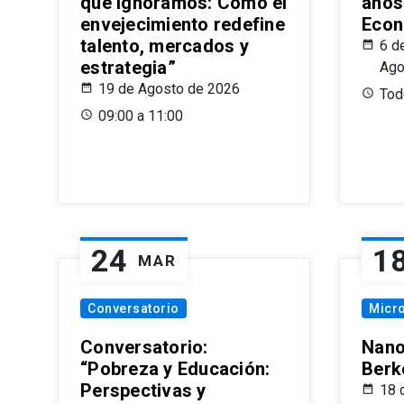
que Ignoramos: Cómo el
años
envejecimiento redefine
Econ
talento, mercados y
6 d
estrategia”
Ago
19 de Agosto de 2026
Todo
09:00 a 11:00
24
1
MAR
Conversatorio
Micr
Conversatorio:
Nano
“Pobreza y Educación:
Berk
Perspectivas y
18 