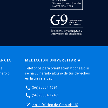
ENCIA
MEDIACIÓN UNIVERSITARIA
de
Teléfonos para orientación y consejo si
énero o
se ha vulnerado alguno de tus derechos
en la universidad.
phone
(56)95504 1691
phone
(56)95504 1247
launch
Ir a la Oficina de Ombuds UC