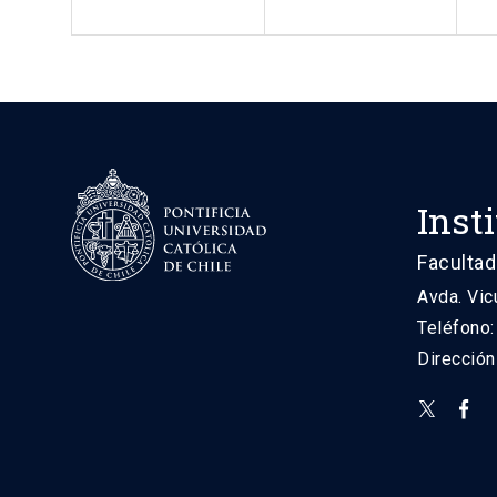
Inst
Facultad
Avda. Vic
Teléfono
Direcció