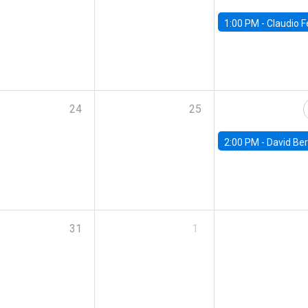
1:00 PM -
Claudio Ferraz, British Col
24
25
2:00 PM -
David Berger, D
31
1