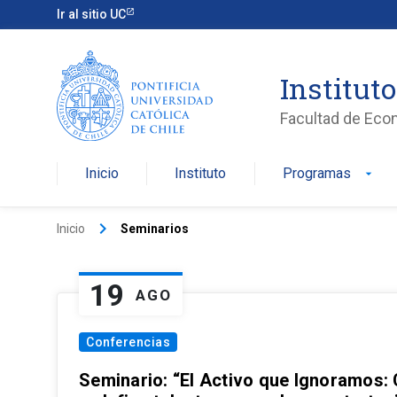
Ir al sitio UC
Institut
Facultad de Eco
Inicio
Instituto
Programas
arrow_drop_down
keyboard_arrow_right
Inicio
Seminarios
19
AGO
Conferencias
Seminario: “El Activo que Ignoramos: