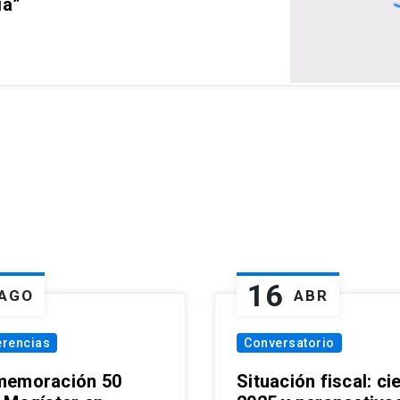
ia”
16
AGO
ABR
erencias
Conversatorio
emoración 50
Situación fiscal: ci