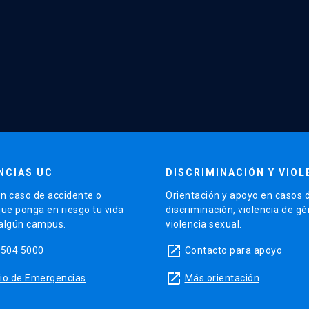
NCIAS UC
DISCRIMINACIÓN Y VIOL
n caso de accidente o
Orientación y apoyo en casos 
que ponga en riesgo tu vida
discriminación, violencia de g
 algún campus.
violencia sexual.
launch
5504 5000
Contacto para apoyo
launch
sitio de Emergencias
Más orientación