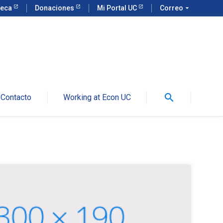
teca
Donaciones
Mi Portal UC
Correo
arrow_drop_down
search
Contacto
Working at Econ UC