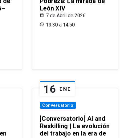
s de
Pobreza: La mirada de
6–
León XIV
7 de Abril de 2026
13:30 a 14:50
16
ENE
Conversatorio
[Conversatorio] AI and
Reskilling | La evolución
 en
del trabajo en la era de