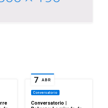
7
ABR
Conversatorio
erre
Conversatorio |