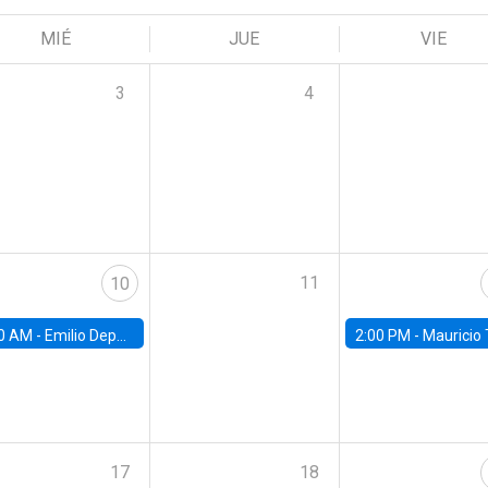
MIÉ
JUE
VIE
3
4
11
10
0 AM -
Emilio Depetris-Chauvín, Universidad Católica
2:00 PM -
Mauricio Tejada,
17
18