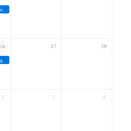
umbia
27
28
26
uke
2
3
4