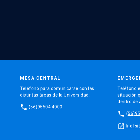
MESA CENTRAL
EMERGE
Teléfono para comunicarse con las
Teléfono e
distintas áreas de la Universidad.
situación 
dentro de
phone
(56)95504 4000
phone
(56)9
launch
Ir al 