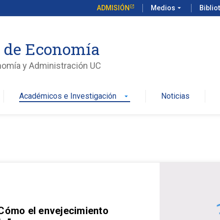
ADMISIÓN
Medios
arrow_drop_down
Biblio
o de Economía
nomía y Administración UC
Académicos e Investigación
Noticias
arrow_drop_down
 Cómo el envejecimiento