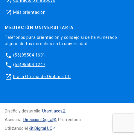
launch
Contacto para apoyo
launch
Más orientación
MEDIACIÓN UNIVERSITARIA
Teléfonos para orientación y consejo si se ha vulnerado
alguno de tus derechos en la universidad.
phone
(56)95504 1691
phone
(56)95504 1247
launch
Ir a la Oficina de Ombuds UC
Diseño y desarrollo:
Urantiacos
Asesoría:
Dirección Digital
, Prorrectoría
Utilizando el
Kit Digital UC