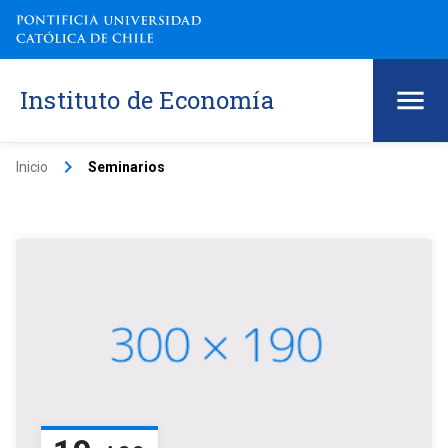
Instituto de Economía
keyboard_arrow_right
Inicio
Seminarios