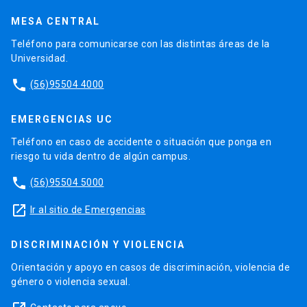
MESA CENTRAL
Teléfono para comunicarse con las distintas áreas de la
Universidad.
phone
(56)95504 4000
EMERGENCIAS UC
Teléfono en caso de accidente o situación que ponga en
riesgo tu vida dentro de algún campus.
phone
(56)95504 5000
launch
Ir al sitio de Emergencias
DISCRIMINACIÓN Y VIOLENCIA
Orientación y apoyo en casos de discriminación, violencia de
género o violencia sexual.