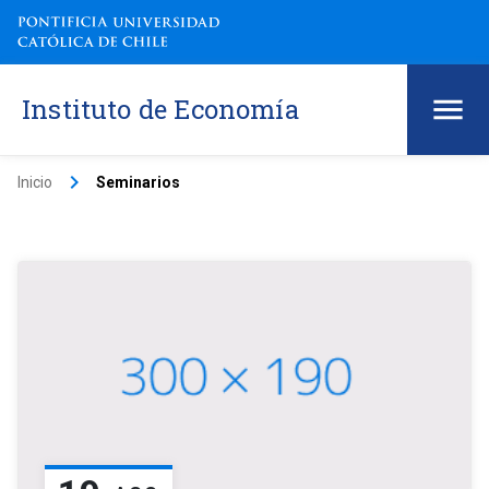
Instituto de Economía
keyboard_arrow_right
Inicio
Seminarios