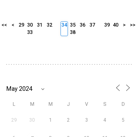
<<
<
29
30
31
32
34
35
36
37
39
40
>
>>
33
38
L
M
M
J
V
S
D
29
30
1
2
3
4
5