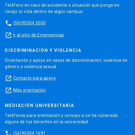
Teléfono en caso de accidente o situación que ponga en
riesgo tu vida dentro de algún campus.
phone
(56)95504 5000
launch
Ir al sitio de Emergencias
DISCRIMINACIÓN Y VIOLENCIA
Orientación y apoyo en casos de discriminación, violencia de
género o violencia sexual.
launch
Contacto para apoyo
launch
Más orientación
MEDIACIÓN UNIVERSITARIA
Teléfonos para orientación y consejo si se ha vulnerado
alguno de tus derechos en la universidad.
phone
(56)95504 1691