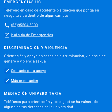
EMERGENCIAS UC
Teléfono en caso de accidente o situación que ponga en
riesgo tu vida dentro de algún campus.
phone
(56)95504 5000
launch
Ir al sitio de Emergencias
DISCRIMINACIÓN Y VIOLENCIA
Orientación y apoyo en casos de discriminación, violencia de
género o violencia sexual.
launch
Contacto para apoyo
launch
Más orientación
MEDIACIÓN UNIVERSITARIA
Teléfonos para orientación y consejo si se ha vulnerado
alguno de tus derechos en la universidad.