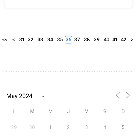
<<
<
31
32
33
34
35
36
37
38
39
40
41
42
>
L
M
M
J
V
S
D
29
30
1
2
3
4
5