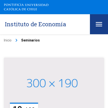
Instituto de Economía
keyboard_arrow_right
Inicio
Seminarios