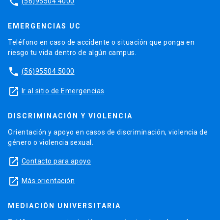
phone
(56)95504 4000
EMERGENCIAS UC
Teléfono en caso de accidente o situación que ponga en
riesgo tu vida dentro de algún campus.
phone
(56)95504 5000
launch
Ir al sitio de Emergencias
DISCRIMINACIÓN Y VIOLENCIA
Orientación y apoyo en casos de discriminación, violencia de
género o violencia sexual.
launch
Contacto para apoyo
launch
Más orientación
MEDIACIÓN UNIVERSITARIA