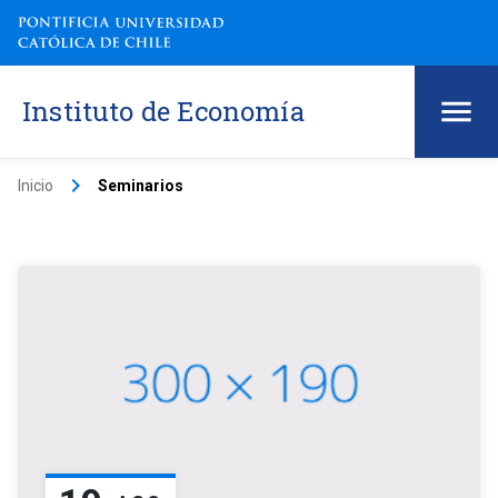
Instituto de Economía
keyboard_arrow_right
Inicio
Seminarios