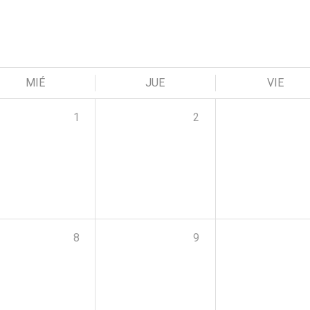
MIÉ
JUE
VIE
1
2
8
9