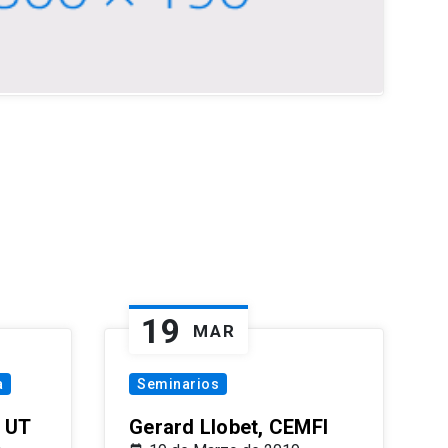
19
MAR
a
Seminarios
 UT
Gerard Llobet, CEMFI