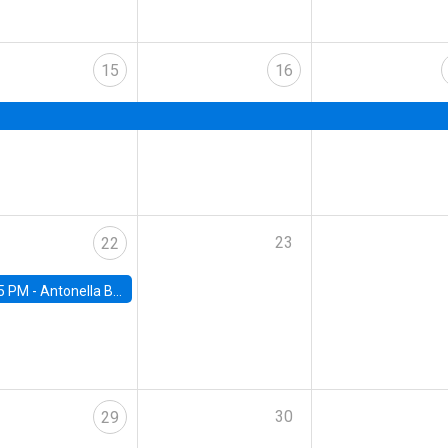
15
16
23
22
5 PM -
Antonella Bancalari, Institute for Fiscal Studies (IFS) and Research Associate at University College London (UCL)
30
29