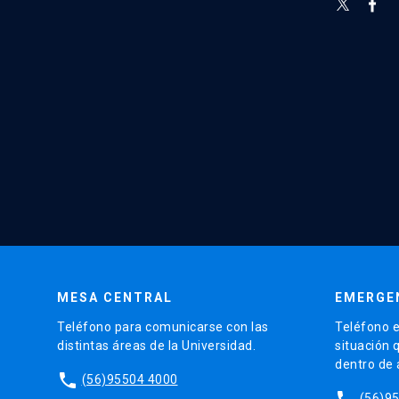
MESA CENTRAL
EMERGE
Teléfono para comunicarse con las
Teléfono e
distintas áreas de la Universidad.
situación 
dentro de
phone
(56)95504 4000
phone
(56)9