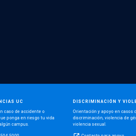
NCIAS UC
DISCRIMINACIÓN Y VIOL
n caso de accidente o
Orientación y apoyo en casos 
que ponga en riesgo tu vida
discriminación, violencia de g
 algún campus.
violencia sexual.
launch
5504 5000
Contacto para apoyo