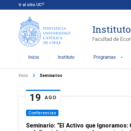
Ir al sitio UC
Institut
Facultad de Eco
Inicio
Instituto
Programas
arrow_drop_down
keyboard_arrow_right
Inicio
Seminarios
19
AGO
Conferencias
Seminario: “El Activo que Ignoramos: