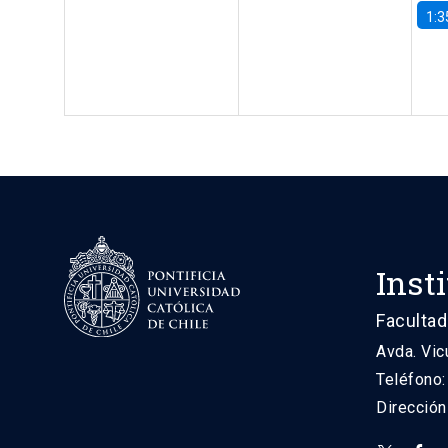
1:3
Inst
Facultad
Avda. Vic
Teléfono
Direcció