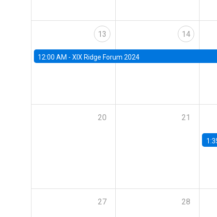
13
14
12:00 AM -
XIX Ridge Forum 2024
20
21
1:3
27
28