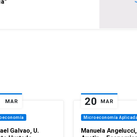
ia”
1
20
MAR
MAR
oeconomía
Microeconomía Aplicad
ael Galvao, U.
Manuela Angelucci,