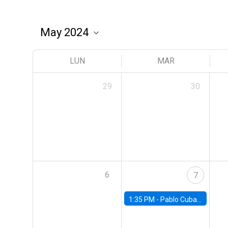
LUN
MAR
29
30
6
7
1:35 PM -
Pablo Cuba, FED Board