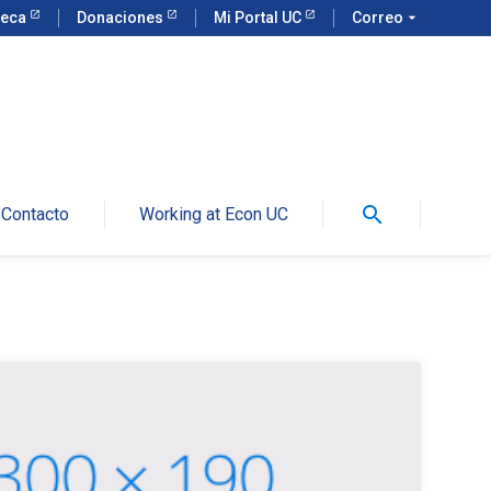
teca
Donaciones
Mi Portal UC
Correo
arrow_drop_down
search
Contacto
Working at Econ UC