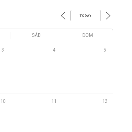
TODAY
SÁB
DOM
3
4
5
10
11
12