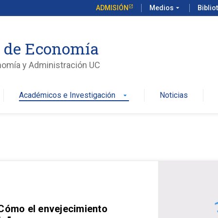
ADMISIÓN
Medios
arrow_drop_down
Biblio
o de Economía
nomía y Administración UC
Académicos e Investigación
Noticias
arrow_drop_down
 Cómo el envejecimiento