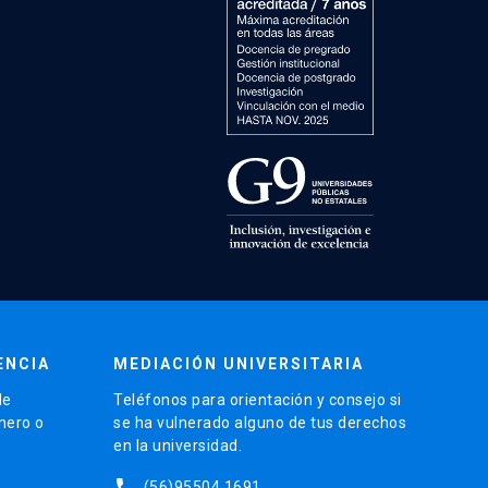
ENCIA
MEDIACIÓN UNIVERSITARIA
de
Teléfonos para orientación y consejo si
énero o
se ha vulnerado alguno de tus derechos
en la universidad.
phone
(56)95504 1691