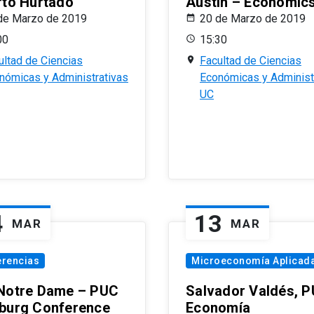
rto Hurtado
Austin – Economic
de Marzo de 2019
20 de Marzo de 2019
00
15:30
ultad de Ciencias
Facultad de Ciencias
nómicas y Administrativas
Económicas y Administ
UC
4
13
MAR
MAR
erencias
Microeconomía Aplicad
Notre Dame – PUC
Salvador Valdés, 
burg Conference
Economía