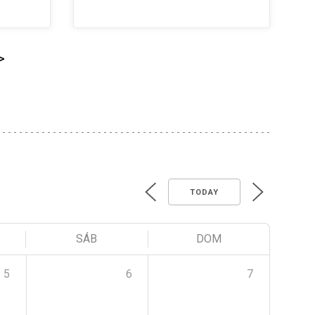
>
TODAY
SÁB
DOM
5
6
7