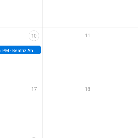
11
10
5 PM -
Beatriz Ahumada, PhD candidate, Universidad de Pittsburgh
17
18