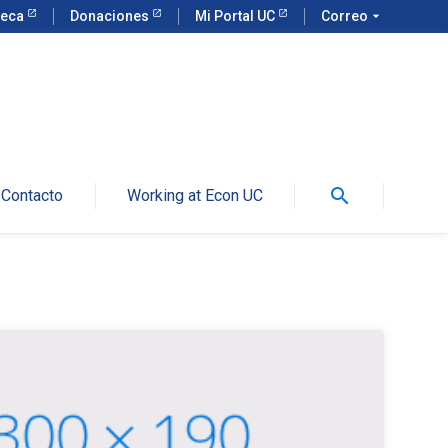
teca
Donaciones
Mi Portal UC
Correo
arrow_drop_down
search
Contacto
Working at Econ UC