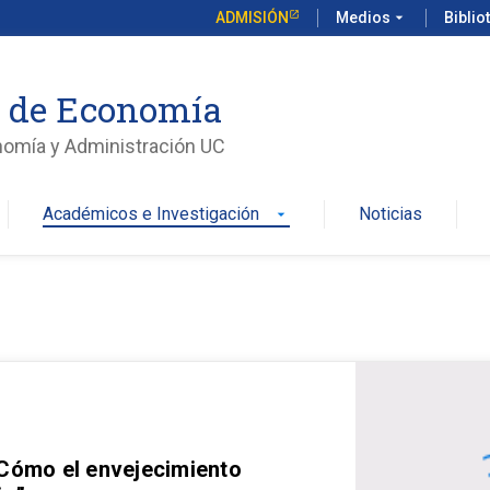
ADMISIÓN
Medios
arrow_drop_down
Biblio
o de Economía
nomía y Administración UC
Académicos e Investigación
Noticias
arrow_drop_down
 Cómo el envejecimiento