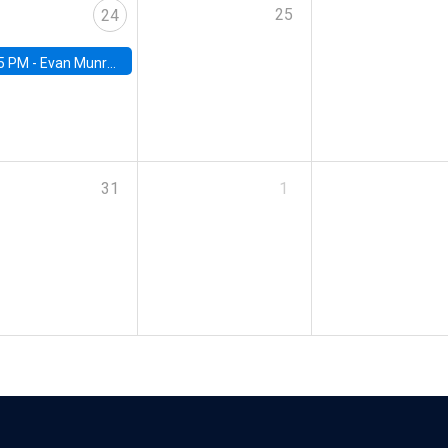
25
24
5 PM -
Evan Munro, Neyman Visiting Assistant Professor in the Department of Statistics at UC Berkeley
31
1