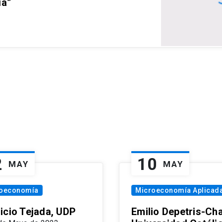
ia”
2
10
MAY
MAY
oeconomía
Microeconomía Aplicad
icio Tejada, UDP
Emilio Depetris-Cha