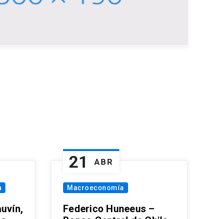
21
ABR
a
Macroeconomía
uvín,
Federico Huneeus –