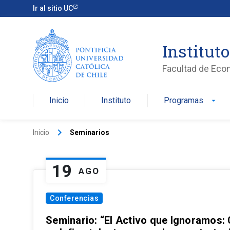
Ir al sitio UC
Institut
Facultad de Eco
Inicio
Instituto
Programas
arrow_drop_down
keyboard_arrow_right
Inicio
Seminarios
19
AGO
Conferencias
Seminario: “El Activo que Ignoramos: