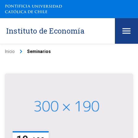
Instituto de Economía
keyboard_arrow_right
Inicio
Seminarios