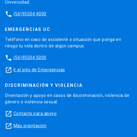
Universidad.
phone
(56)95504 4000
EMERGENCIAS UC
Teléfono en caso de accidente o situación que ponga en
riesgo tu vida dentro de algún campus.
phone
(56)95504 5000
launch
Ir al sitio de Emergencias
DISCRIMINACIÓN Y VIOLENCIA
Orientación y apoyo en casos de discriminación, violencia de
género o violencia sexual.
launch
Contacto para apoyo
launch
Más orientación