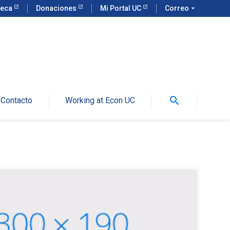
teca
Donaciones
Mi Portal UC
Correo
arrow_drop_down
search
Contacto
Working at Econ UC