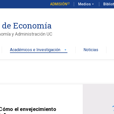
ADMISIÓN
Medios
arrow_drop_down
Biblio
o de Economía
nomía y Administración UC
Académicos e Investigación
Noticias
arrow_drop_down
 Cómo el envejecimiento