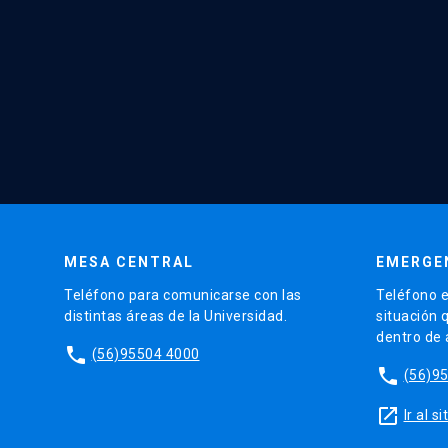
MESA CENTRAL
EMERGE
Teléfono para comunicarse con las
Teléfono e
distintas áreas de la Universidad.
situación 
dentro de
phone
(56)95504 4000
phone
(56)9
launch
Ir al 