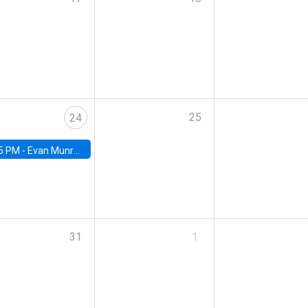
25
24
5 PM -
Evan Munro, Neyman Visiting Assistant Professor in the Department of Statistics at UC Berkeley
31
1