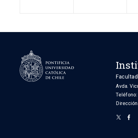
Inst
Facultad
Avda. Vic
Teléfono
Direcció