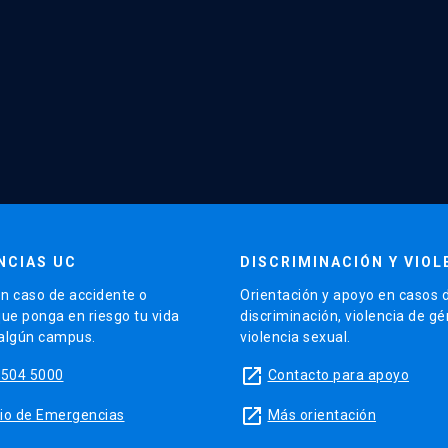
NCIAS UC
DISCRIMINACIÓN Y VIOL
n caso de accidente o
Orientación y apoyo en casos 
que ponga en riesgo tu vida
discriminación, violencia de g
 algún campus.
violencia sexual.
launch
5504 5000
Contacto para apoyo
launch
sitio de Emergencias
Más orientación