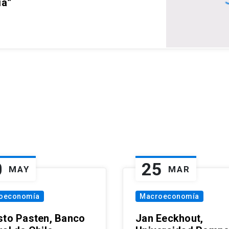
ia”
0
25
MAY
MAR
oeconomía
Macroeconomía
sto Pasten, Banco
Jan Eeckhout,