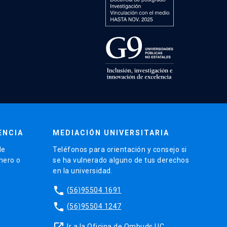
ENCIA
MEDIACIÓN UNIVERSITARIA
de
Teléfonos para orientación y consejo si
énero o
se ha vulnerado alguno de tus derechos
en la universidad.
phone
(56)95504 1691
phone
(56)95504 1247
launch
Ir a la Oficina de Ombuds UC