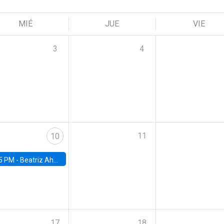
MIÉ
JUE
VIE
3
4
11
10
5 PM -
Beatriz Ahumada, PhD candidate, Universidad de Pittsburgh
17
18