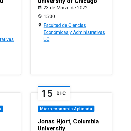
eu
University of Chicago
23 de Marzo de 2022
15:30
Facultad de Ciencias
Económicas y Administrativas
rativas
UC
15
DIC
a
Microeconomía Aplicada
Jonas Hjort, Columbia
University