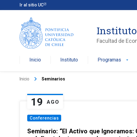
Ir al sitio UC
Institut
Facultad de Eco
Inicio
Instituto
Programas
arrow_drop_down
keyboard_arrow_right
Inicio
Seminarios
19
AGO
Conferencias
Seminario: “El Activo que Ignoramos: