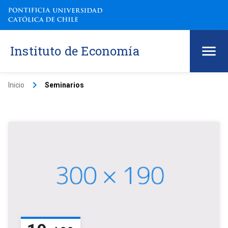
Instituto de Economía
keyboard_arrow_right
Inicio
Seminarios