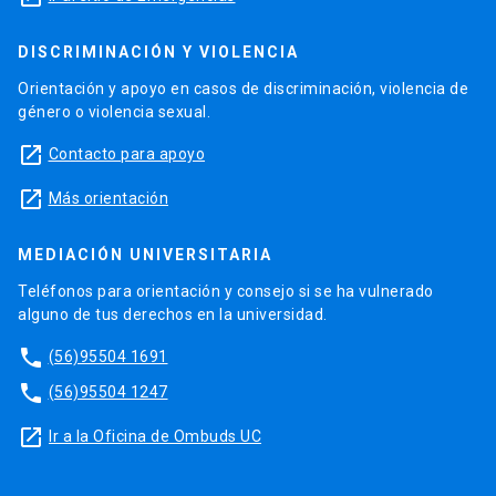
DISCRIMINACIÓN Y VIOLENCIA
Orientación y apoyo en casos de discriminación, violencia de
género o violencia sexual.
launch
Contacto para apoyo
launch
Más orientación
MEDIACIÓN UNIVERSITARIA
Teléfonos para orientación y consejo si se ha vulnerado
alguno de tus derechos en la universidad.
phone
(56)95504 1691
phone
(56)95504 1247
launch
Ir a la Oficina de Ombuds UC