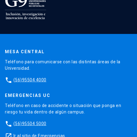
MESA CENTRAL
Teléfono para comunicarse con las distintas áreas de la
Universidad.
phone
(56)95504 4000
EMERGENCIAS UC
Teléfono en caso de accidente o situación que ponga en
riesgo tu vida dentro de algún campus.
phone
(56)95504 5000
launch
Ir al sitio de Emergencias