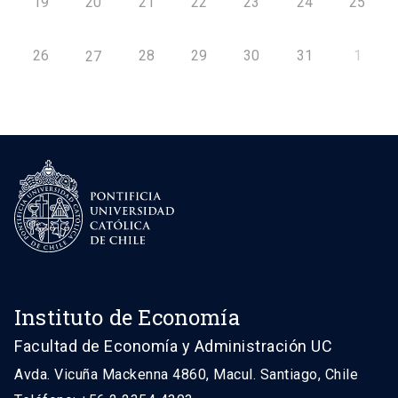
19
20
21
22
23
24
25
26
28
29
30
31
1
27
Instituto de Economía
Facultad de Economía y Administración UC
Avda. Vicuña Mackenna 4860, Macul. Santiago, Chile