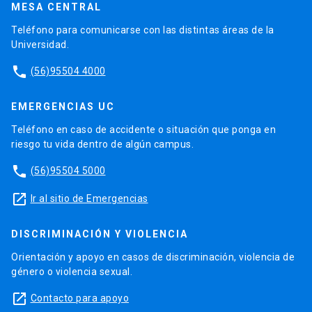
MESA CENTRAL
Teléfono para comunicarse con las distintas áreas de la
Universidad.
phone
(56)95504 4000
EMERGENCIAS UC
Teléfono en caso de accidente o situación que ponga en
riesgo tu vida dentro de algún campus.
phone
(56)95504 5000
launch
Ir al sitio de Emergencias
DISCRIMINACIÓN Y VIOLENCIA
Orientación y apoyo en casos de discriminación, violencia de
género o violencia sexual.
launch
Contacto para apoyo