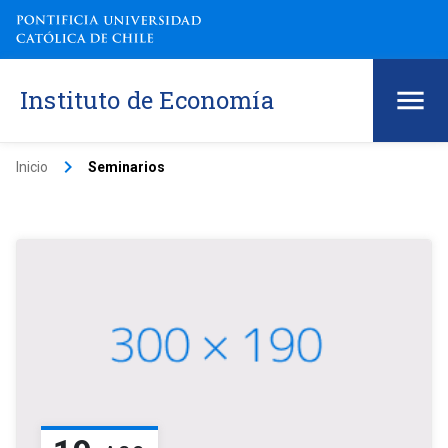
Instituto de Economía
keyboard_arrow_right
Inicio
Seminarios