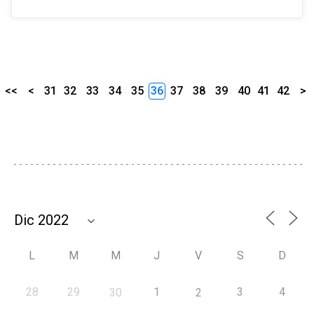
<<
<
31
32
33
34
35
36
37
38
39
40
41
42
>
L
M
M
J
V
S
D
28
29
1
3
4
30
2