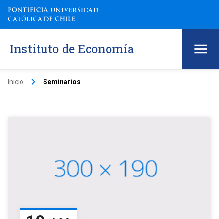
Instituto de Economía
keyboard_arrow_right
Inicio
Seminarios