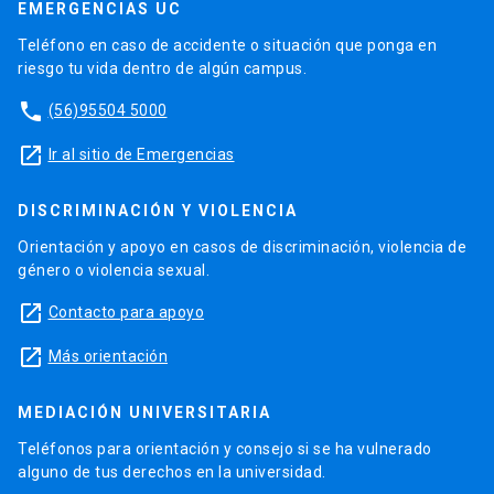
EMERGENCIAS UC
Teléfono en caso de accidente o situación que ponga en
riesgo tu vida dentro de algún campus.
phone
(56)95504 5000
launch
Ir al sitio de Emergencias
DISCRIMINACIÓN Y VIOLENCIA
Orientación y apoyo en casos de discriminación, violencia de
género o violencia sexual.
launch
Contacto para apoyo
launch
Más orientación
MEDIACIÓN UNIVERSITARIA
Teléfonos para orientación y consejo si se ha vulnerado
alguno de tus derechos en la universidad.