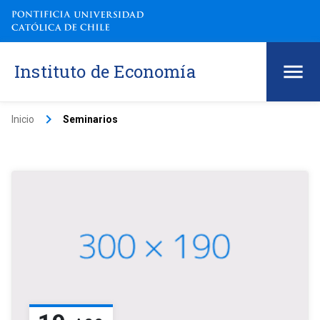
Instituto de Economía
keyboard_arrow_right
Inicio
Seminarios