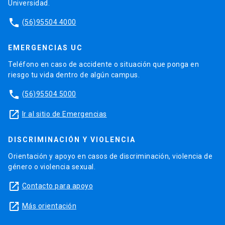
Universidad.
phone
(56)95504 4000
EMERGENCIAS UC
Teléfono en caso de accidente o situación que ponga en
riesgo tu vida dentro de algún campus.
phone
(56)95504 5000
launch
Ir al sitio de Emergencias
DISCRIMINACIÓN Y VIOLENCIA
Orientación y apoyo en casos de discriminación, violencia de
género o violencia sexual.
launch
Contacto para apoyo
launch
Más orientación