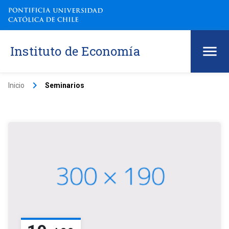
Instituto de Economía
keyboard_arrow_right
Inicio
Seminarios