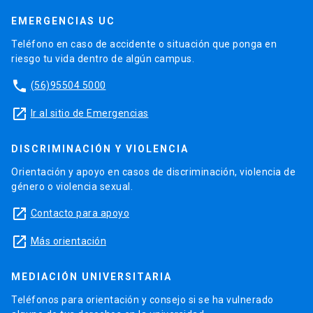
EMERGENCIAS UC
Teléfono en caso de accidente o situación que ponga en
riesgo tu vida dentro de algún campus.
phone
(56)95504 5000
launch
Ir al sitio de Emergencias
DISCRIMINACIÓN Y VIOLENCIA
Orientación y apoyo en casos de discriminación, violencia de
género o violencia sexual.
launch
Contacto para apoyo
launch
Más orientación
MEDIACIÓN UNIVERSITARIA
Teléfonos para orientación y consejo si se ha vulnerado