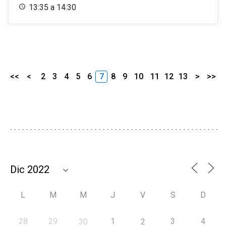
13:35 a 14:30
<<
<
2
3
4
5
6
7
8
9
10
11
12
13
>
>>
L
M
M
J
V
S
D
28
29
1
3
4
30
2