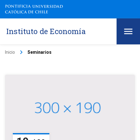
Instituto de Economía
keyboard_arrow_right
Inicio
Seminarios