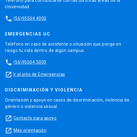
Teléfono para comunicarse con las distintas áreas de la
Universidad.
phone
(56)95504 4000
EMERGENCIAS UC
Teléfono en caso de accidente o situación que ponga en
riesgo tu vida dentro de algún campus.
phone
(56)95504 5000
launch
Ir al sitio de Emergencias
DISCRIMINACIÓN Y VIOLENCIA
Orientación y apoyo en casos de discriminación, violencia de
género o violencia sexual.
launch
Contacto para apoyo
launch
Más orientación