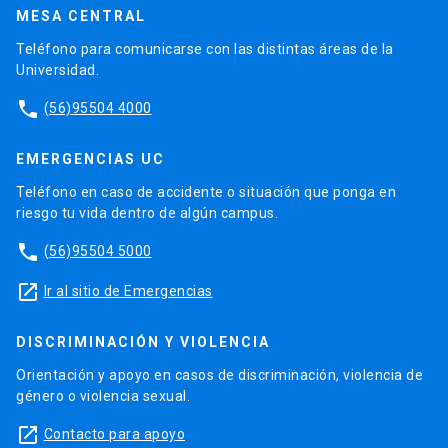
MESA CENTRAL
Teléfono para comunicarse con las distintas áreas de la
Universidad.
phone
(56)95504 4000
EMERGENCIAS UC
Teléfono en caso de accidente o situación que ponga en
riesgo tu vida dentro de algún campus.
phone
(56)95504 5000
launch
Ir al sitio de Emergencias
DISCRIMINACIÓN Y VIOLENCIA
Orientación y apoyo en casos de discriminación, violencia de
género o violencia sexual.
launch
Contacto para apoyo