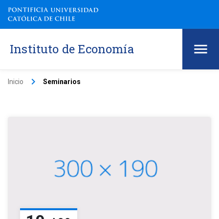
Instituto de Economía
keyboard_arrow_right
Inicio
Seminarios