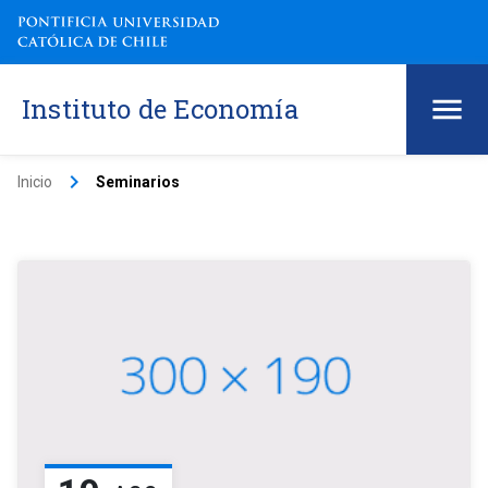
Instituto de Economía
keyboard_arrow_right
Inicio
Seminarios