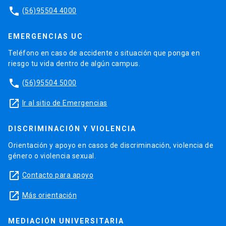
phone
(56)95504 4000
EMERGENCIAS UC
Teléfono en caso de accidente o situación que ponga en
riesgo tu vida dentro de algún campus.
phone
(56)95504 5000
launch
Ir al sitio de Emergencias
DISCRIMINACIÓN Y VIOLENCIA
Orientación y apoyo en casos de discriminación, violencia de
género o violencia sexual.
launch
Contacto para apoyo
launch
Más orientación
MEDIACIÓN UNIVERSITARIA