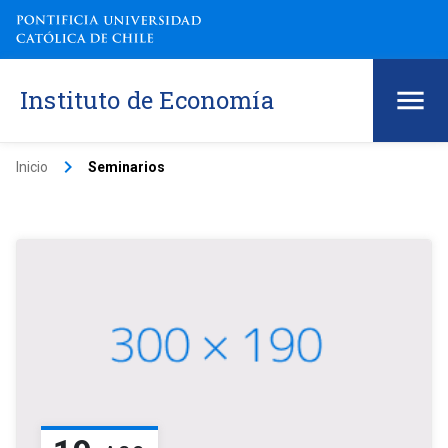
Instituto de Economía
keyboard_arrow_right
Inicio
Seminarios