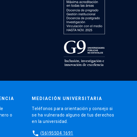
ENCIA
MEDIACIÓN UNIVERSITARIA
de
Teléfonos para orientación y consejo si
énero o
se ha vulnerado alguno de tus derechos
en la universidad.
phone
(56)95504 1691