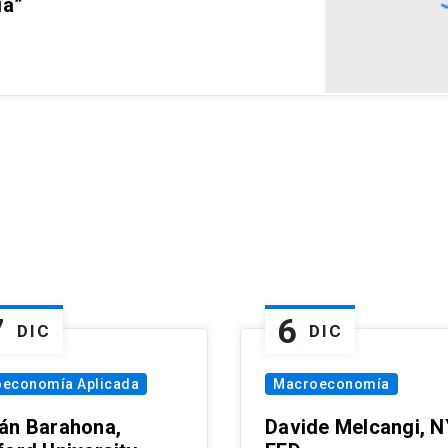
ia”
7
6
DIC
DIC
oeconomía Aplicada
Macroeconomía
án Barahona,
Davide Melcangi, N