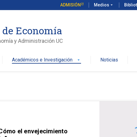
ADMISIÓN
Medios
arrow_drop_down
Biblio
o de Economía
nomía y Administración UC
Académicos e Investigación
Noticias
arrow_drop_down
 Cómo el envejecimiento