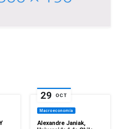
29
OCT
Macroeconomía
Y
Alexandre Janiak,