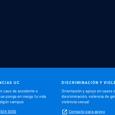
NCIAS UC
DISCRIMINACIÓN Y VIOL
n caso de accidente o
Orientación y apoyo en casos 
que ponga en riesgo tu vida
discriminación, violencia de g
 algún campus.
violencia sexual.
launch
5504 5000
Contacto para apoyo