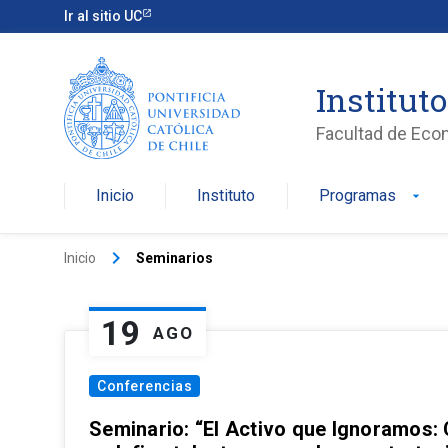
Ir al sitio UC
Institut
Facultad de Eco
Inicio
Instituto
Programas
arrow_drop_down
keyboard_arrow_right
Inicio
Seminarios
19
AGO
Conferencias
Seminario: “El Activo que Ignoramos: