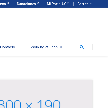
teca
Donaciones
Mi Portal UC
Correo
arrow_drop_down
search
Contacto
Working at Econ UC