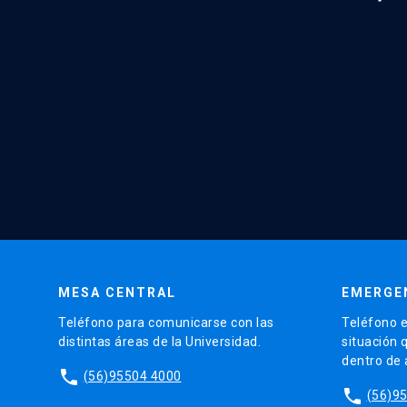
MESA CENTRAL
EMERGE
Teléfono para comunicarse con las
Teléfono e
distintas áreas de la Universidad.
situación 
dentro de
phone
(56)95504 4000
phone
(56)9