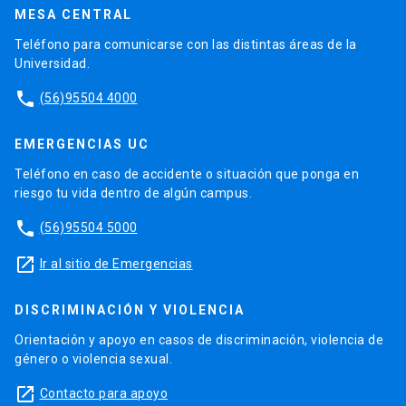
MESA CENTRAL
Teléfono para comunicarse con las distintas áreas de la
Universidad.
phone
(56)95504 4000
EMERGENCIAS UC
Teléfono en caso de accidente o situación que ponga en
riesgo tu vida dentro de algún campus.
phone
(56)95504 5000
launch
Ir al sitio de Emergencias
DISCRIMINACIÓN Y VIOLENCIA
Orientación y apoyo en casos de discriminación, violencia de
género o violencia sexual.
launch
Contacto para apoyo