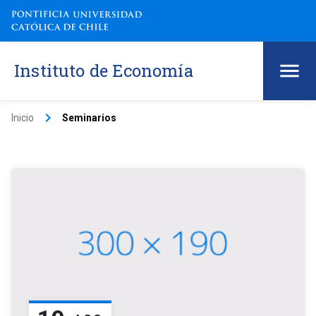
Instituto de Economía
keyboard_arrow_right
Inicio
Seminarios