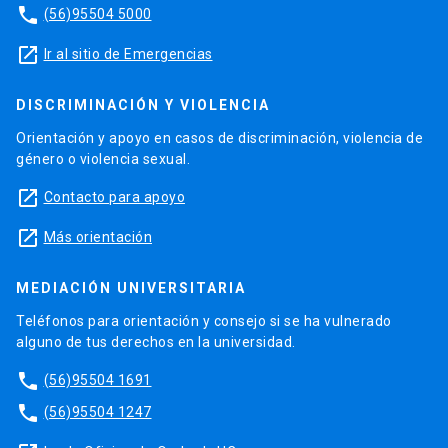
phone
(56)95504 5000
launch
Ir al sitio de Emergencias
DISCRIMINACIÓN Y VIOLENCIA
Orientación y apoyo en casos de discriminación, violencia de
género o violencia sexual.
launch
Contacto para apoyo
launch
Más orientación
MEDIACIÓN UNIVERSITARIA
Teléfonos para orientación y consejo si se ha vulnerado
alguno de tus derechos en la universidad.
phone
(56)95504 1691
phone
(56)95504 1247