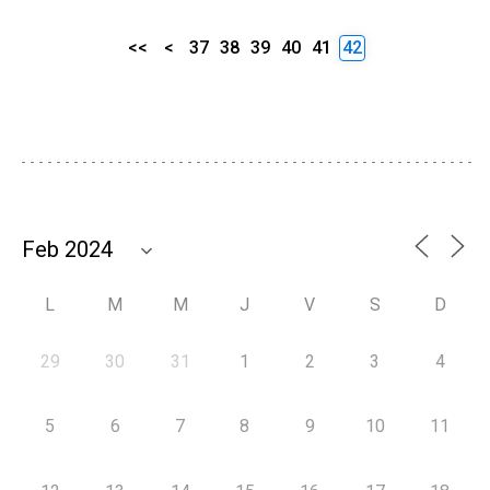
<<
<
37
38
39
40
41
42
L
M
M
J
V
S
D
29
30
31
1
2
3
4
5
6
7
8
9
10
11