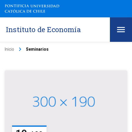
Instituto de Economía
keyboard_arrow_right
Inicio
Seminarios