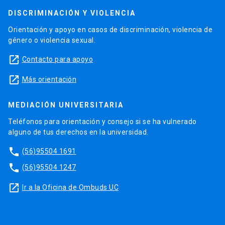
DISCRIMINACIÓN Y VIOLENCIA
Orientación y apoyo en casos de discriminación, violencia de
género o violencia sexual.
launch
Contacto para apoyo
launch
Más orientación
MEDIACIÓN UNIVERSITARIA
Teléfonos para orientación y consejo si se ha vulnerado
alguno de tus derechos en la universidad.
phone
(56)95504 1691
phone
(56)95504 1247
launch
Ir a la Oficina de Ombuds UC