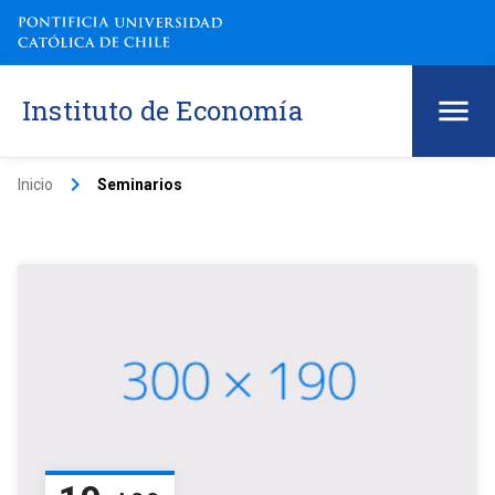
Instituto de Economía
keyboard_arrow_right
Inicio
Seminarios