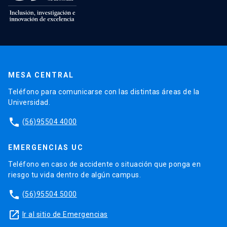
MESA CENTRAL
Teléfono para comunicarse con las distintas áreas de la
Universidad.
phone
(56)95504 4000
EMERGENCIAS UC
Teléfono en caso de accidente o situación que ponga en
riesgo tu vida dentro de algún campus.
phone
(56)95504 5000
launch
Ir al sitio de Emergencias