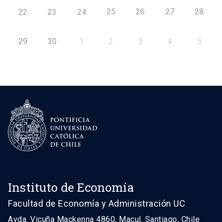
25
26
27
28
22
23
24
29
30
1
2
3
4
5
Instituto de Economía
Facultad de Economía y Administración UC
Avda. Vicuña Mackenna 4860, Macul. Santiago, Chile