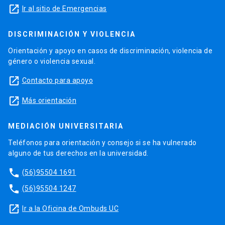
launch
Ir al sitio de Emergencias
DISCRIMINACIÓN Y VIOLENCIA
Orientación y apoyo en casos de discriminación, violencia de
género o violencia sexual.
launch
Contacto para apoyo
launch
Más orientación
MEDIACIÓN UNIVERSITARIA
Teléfonos para orientación y consejo si se ha vulnerado
alguno de tus derechos en la universidad.
phone
(56)95504 1691
phone
(56)95504 1247
launch
Ir a la Oficina de Ombuds UC