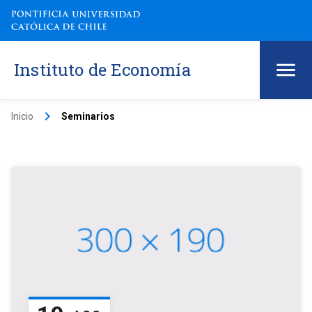
Instituto de Economía
keyboard_arrow_right
Inicio
Seminarios