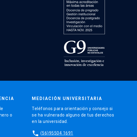
ENCIA
MEDIACIÓN UNIVERSITARIA
de
Teléfonos para orientación y consejo si
énero o
se ha vulnerado alguno de tus derechos
en la universidad.
phone
(56)95504 1691