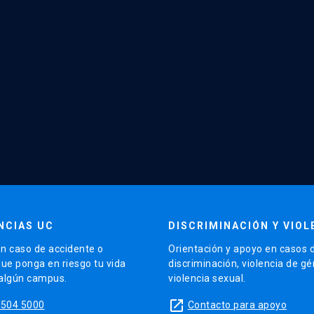
NCIAS UC
DISCRIMINACIÓN Y VIOL
n caso de accidente o
Orientación y apoyo en casos 
que ponga en riesgo tu vida
discriminación, violencia de g
 algún campus.
violencia sexual.
launch
5504 5000
Contacto para apoyo