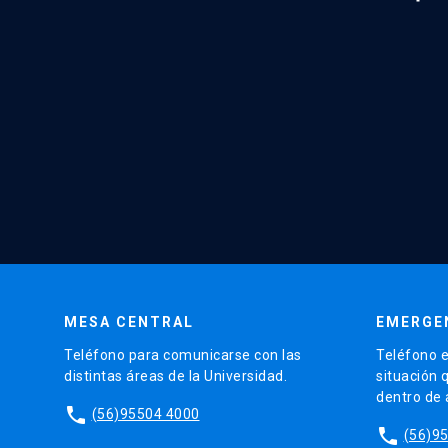
MESA CENTRAL
EMERGE
Teléfono para comunicarse con las
Teléfono e
distintas áreas de la Universidad.
situación 
dentro de
phone
(56)95504 4000
phone
(56)9