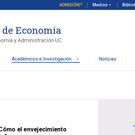
ADMISIÓN
Medios
arrow_drop_down
Biblio
o de Economía
nomía y Administración UC
Académicos e Investigación
Noticias
arrow_drop_down
 Cómo el envejecimiento