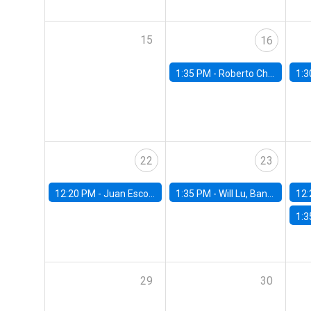
15
16
1:35 PM -
Roberto Chang, Rutgers University
1:3
22
23
12:20 PM -
Juan Escobar, Universidad de Chile
1:35 PM -
Will Lu, Banco Central de Chile
12:
1:3
29
30