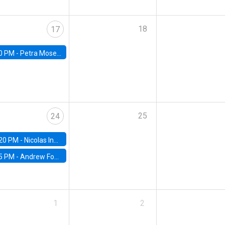
18
17
0 PM -
Petra Moser, NYU Stern
25
24
20 PM -
Nicolas Inostroza, Rotman School of Management, University of Toronto
5 PM -
Andrew Foster, Brown University
1
2