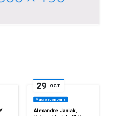
29
OCT
Macroeconomía
Y
Alexandre Janiak,