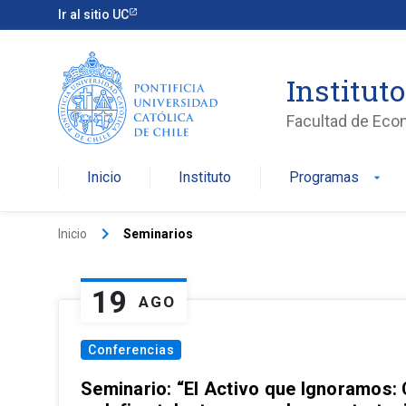
Ir al sitio UC
Institut
Facultad de Eco
Inicio
Instituto
Programas
arrow_drop_down
keyboard_arrow_right
Inicio
Seminarios
19
AGO
Conferencias
Seminario: “El Activo que Ignoramos: