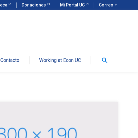
teca
Donaciones
Mi Portal UC
Correo
arrow_drop_down
search
Contacto
Working at Econ UC