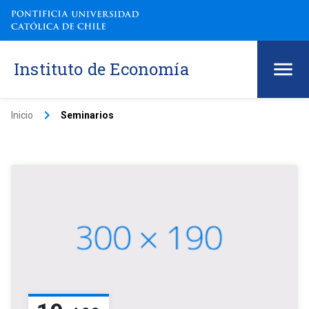
Instituto de Economía
keyboard_arrow_right
Inicio
Seminarios