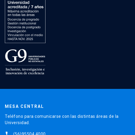
MESA CENTRAL
Teléfono para comunicarse con las distintas áreas de la
Universidad.
phone
(56)95504 4000