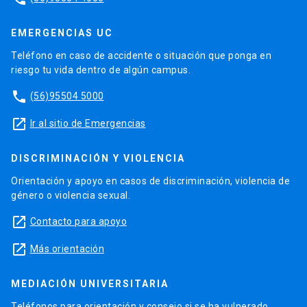
EMERGENCIAS UC
Teléfono en caso de accidente o situación que ponga en
riesgo tu vida dentro de algún campus.
phone
(56)95504 5000
launch
Ir al sitio de Emergencias
DISCRIMINACIÓN Y VIOLENCIA
Orientación y apoyo en casos de discriminación, violencia de
género o violencia sexual.
launch
Contacto para apoyo
launch
Más orientación
MEDIACIÓN UNIVERSITARIA
Teléfonos para orientación y consejo si se ha vulnerado