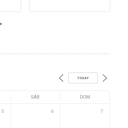
>
TODAY
SÁB
DOM
5
6
7