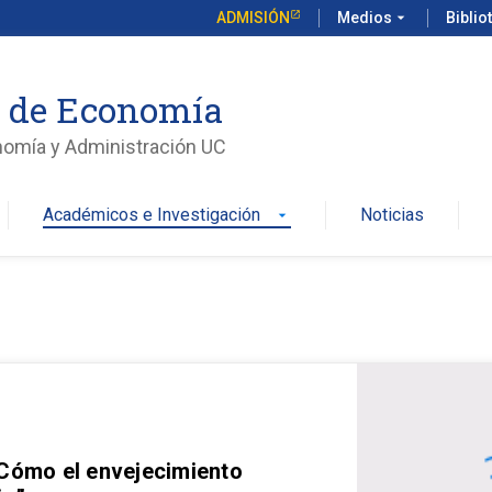
ADMISIÓN
Medios
arrow_drop_down
Biblio
o de Economía
nomía y Administración UC
Académicos e Investigación
Noticias
arrow_drop_down
 Cómo el envejecimiento