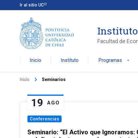
Ir al sitio UC
Institut
Facultad de Eco
Inicio
Instituto
Programas
arrow_drop_down
keyboard_arrow_right
Inicio
Seminarios
19
AGO
Conferencias
Seminario: “El Activo que Ignoramos: