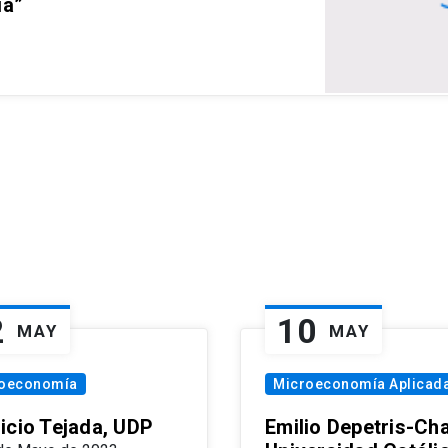
ia”
2
10
MAY
MAY
oeconomía
Microeconomía Aplicad
icio Tejada, UDP
Emilio Depetris-Cha