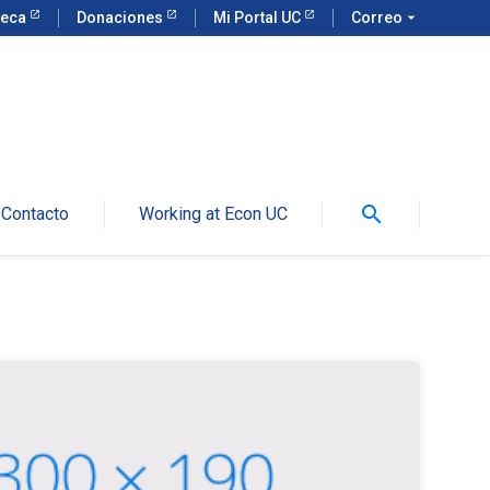
teca
Donaciones
Mi Portal UC
Correo
arrow_drop_down
search
Contacto
Working at Econ UC