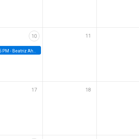
11
10
5 PM -
Beatriz Ahumada, PhD candidate, Universidad de Pittsburgh
17
18