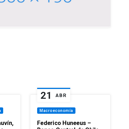
21
ABR
a
Macroeconomía
uvín,
Federico Huneeus –