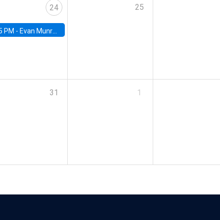
25
24
5 PM -
Evan Munro, Neyman Visiting Assistant Professor in the Department of Statistics at UC Berkeley
31
1