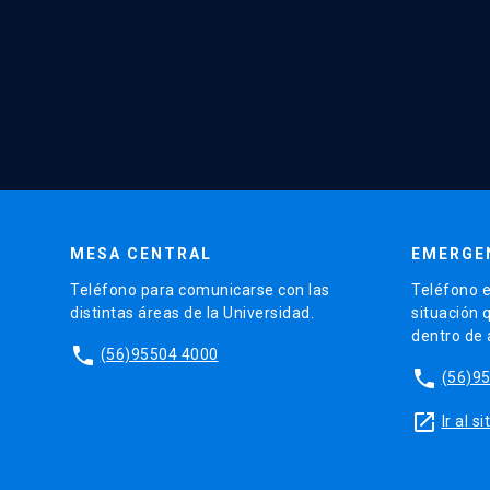
MESA CENTRAL
EMERGE
Teléfono para comunicarse con las
Teléfono e
distintas áreas de la Universidad.
situación 
dentro de
phone
(56)95504 4000
phone
(56)9
launch
Ir al 