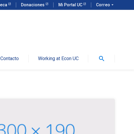
teca
Donaciones
Mi Portal UC
Correo
arrow_drop_down
search
Contacto
Working at Econ UC