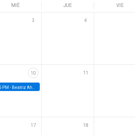
MIÉ
JUE
VIE
3
4
11
10
5 PM -
Beatriz Ahumada, PhD candidate, Universidad de Pittsburgh
17
18