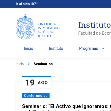
Ir al sitio UC
Institut
Facultad de Eco
Inicio
Instituto
Programas
arrow_drop_down
keyboard_arrow_right
Inicio
Seminarios
19
AGO
Conferencias
Seminario: “El Activo que Ignoramos: