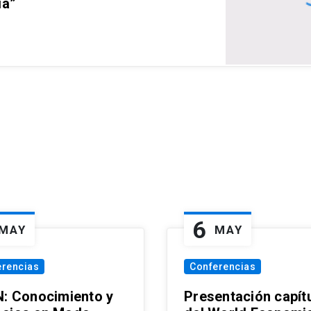
ia”
6
MAY
MAY
erencias
Conferencias
N: Conocimiento y
Presentación capít