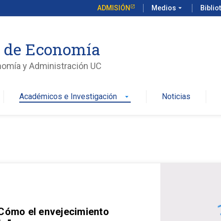
ADMISIÓN
Medios
arrow_drop_down
Biblio
o de Economía
nomía y Administración UC
Académicos e Investigación
Noticias
arrow_drop_down
 Cómo el envejecimiento