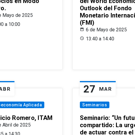
cios en Modo
del World Economi
ro.
Outlook del Fondo
Monetario Internac
e Mayo de 2025
(FMI)
00 a 10:00
6 de Mayo de 2025
13:40 a 14:40
27
ABR
MAR
oeconomía Aplicada
Seminarios
icio Romero, ITAM
Seminario: “Un futu
compartido: La urg
e Abril de 2025
de actuar contra el
35 a 14:30