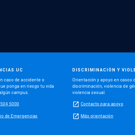
NCIAS UC
DISCRIMINACIÓN Y VIOL
n caso de accidente o
Orientación y apoyo en casos 
que ponga en riesgo tu vida
discriminación, violencia de g
 algún campus.
violencia sexual.
launch
5504 5000
Contacto para apoyo
launch
sitio de Emergencias
Más orientación