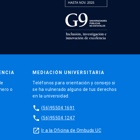
ENCIA
MEDIACIÓN UNIVERSITARIA
de
Teléfonos para orientación y consejo si
énero o
se ha vulnerado alguno de tus derechos
en la universidad.
phone
(56)95504 1691
phone
(56)95504 1247
launch
Ir a la Oficina de Ombuds UC