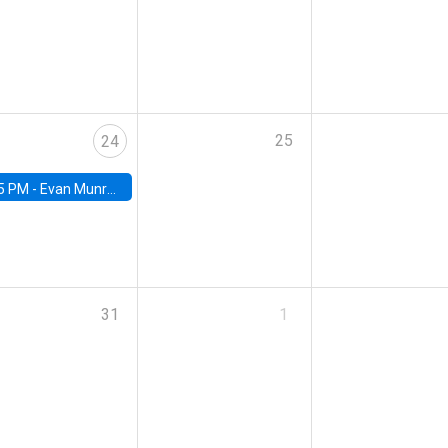
25
24
5 PM -
Evan Munro, Neyman Visiting Assistant Professor in the Department of Statistics at UC Berkeley
31
1