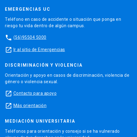
EMERGENCIAS UC
Teléfono en caso de accidente o situación que ponga en
riesgo tu vida dentro de algún campus.
phone
(56)95504 5000
launch
Ir al sitio de Emergencias
DISCRIMINACIÓN Y VIOLENCIA
Orientación y apoyo en casos de discriminación, violencia de
género o violencia sexual.
launch
Contacto para apoyo
launch
Más orientación
MEDIACIÓN UNIVERSITARIA
Teléfonos para orientación y consejo si se ha vulnerado