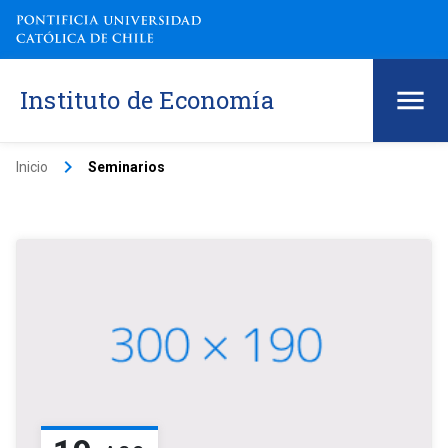
Instituto de Economía
keyboard_arrow_right
Inicio
Seminarios