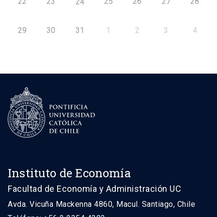
22
23
25
26
27
28
24
29
30
31
1
2
3
4
Instituto de Economía
Facultad de Economía y Administración UC
Avda. Vicuña Mackenna 4860, Macul. Santiago, Chile