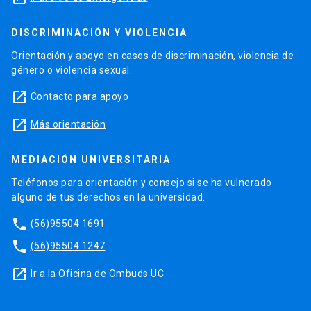
DISCRIMINACIÓN Y VIOLENCIA
Orientación y apoyo en casos de discriminación, violencia de
género o violencia sexual.
launch
Contacto para apoyo
launch
Más orientación
MEDIACIÓN UNIVERSITARIA
Teléfonos para orientación y consejo si se ha vulnerado
alguno de tus derechos en la universidad.
phone
(56)95504 1691
phone
(56)95504 1247
launch
Ir a la Oficina de Ombuds UC