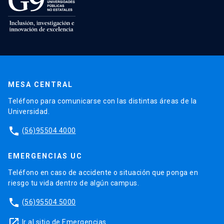
MESA CENTRAL
Teléfono para comunicarse con las distintas áreas de la
Universidad.
phone
(56)95504 4000
EMERGENCIAS UC
Teléfono en caso de accidente o situación que ponga en
riesgo tu vida dentro de algún campus.
phone
(56)95504 5000
launch
Ir al sitio de Emergencias