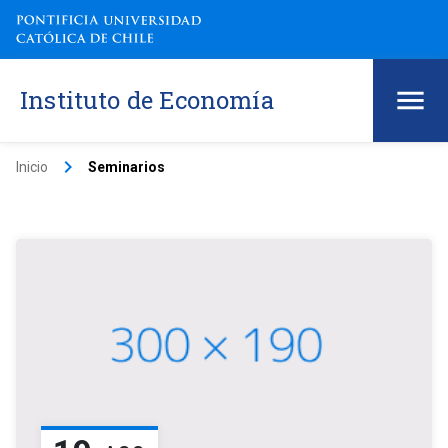
Instituto de Economía
keyboard_arrow_right
Inicio
Seminarios