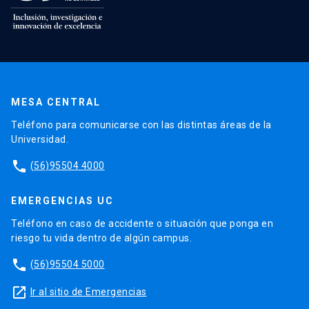
MESA CENTRAL
Teléfono para comunicarse con las distintas áreas de la
Universidad.
phone
(56)95504 4000
EMERGENCIAS UC
Teléfono en caso de accidente o situación que ponga en
riesgo tu vida dentro de algún campus.
phone
(56)95504 5000
launch
Ir al sitio de Emergencias