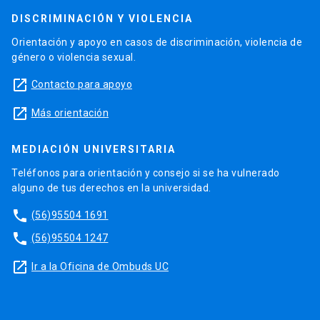
DISCRIMINACIÓN Y VIOLENCIA
Orientación y apoyo en casos de discriminación, violencia de
género o violencia sexual.
launch
Contacto para apoyo
launch
Más orientación
MEDIACIÓN UNIVERSITARIA
Teléfonos para orientación y consejo si se ha vulnerado
alguno de tus derechos en la universidad.
phone
(56)95504 1691
phone
(56)95504 1247
launch
Ir a la Oficina de Ombuds UC