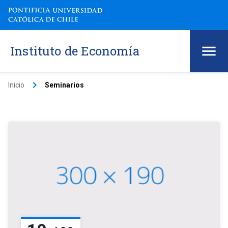
Instituto de Economía
keyboard_arrow_right
Inicio
Seminarios