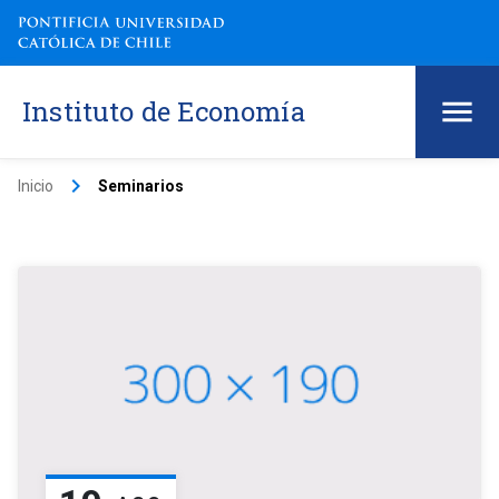
Instituto de Economía
keyboard_arrow_right
Inicio
Seminarios