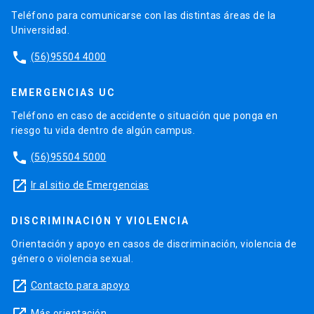
Teléfono para comunicarse con las distintas áreas de la
Universidad.
phone
(56)95504 4000
EMERGENCIAS UC
Teléfono en caso de accidente o situación que ponga en
riesgo tu vida dentro de algún campus.
phone
(56)95504 5000
launch
Ir al sitio de Emergencias
DISCRIMINACIÓN Y VIOLENCIA
Orientación y apoyo en casos de discriminación, violencia de
género o violencia sexual.
launch
Contacto para apoyo
Más orientación