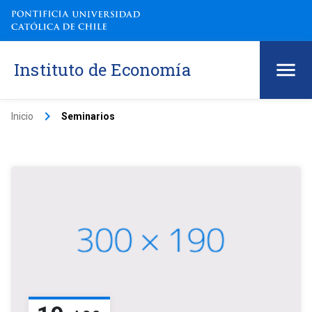
Instituto de Economía
keyboard_arrow_right
Inicio
Seminarios