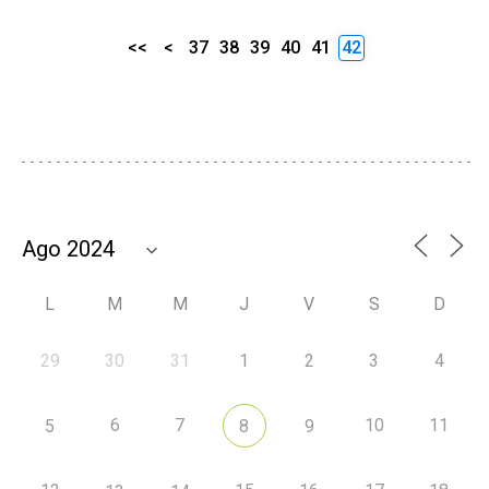
<<
<
37
38
39
40
41
42
L
M
M
J
V
S
D
29
30
31
1
2
3
4
6
7
10
11
5
8
9