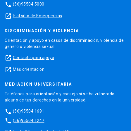
phone
(56)95504 5000
launch
Ir al sitio de Emergencias
DISCRIMINACIÓN Y VIOLENCIA
Orientación y apoyo en casos de discriminación, violencia de
género o violencia sexual.
launch
Contacto para apoyo
launch
Más orientación
MEDIACIÓN UNIVERSITARIA
Teléfonos para orientación y consejo si se ha vulnerado
alguno de tus derechos en la universidad.
phone
(56)95504 1691
phone
(56)95504 1247