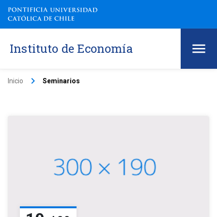
Instituto de Economía
keyboard_arrow_right
Inicio
Seminarios