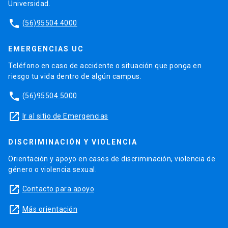
Universidad.
phone
(56)95504 4000
EMERGENCIAS UC
Teléfono en caso de accidente o situación que ponga en
riesgo tu vida dentro de algún campus.
phone
(56)95504 5000
launch
Ir al sitio de Emergencias
DISCRIMINACIÓN Y VIOLENCIA
Orientación y apoyo en casos de discriminación, violencia de
género o violencia sexual.
launch
Contacto para apoyo
launch
Más orientación