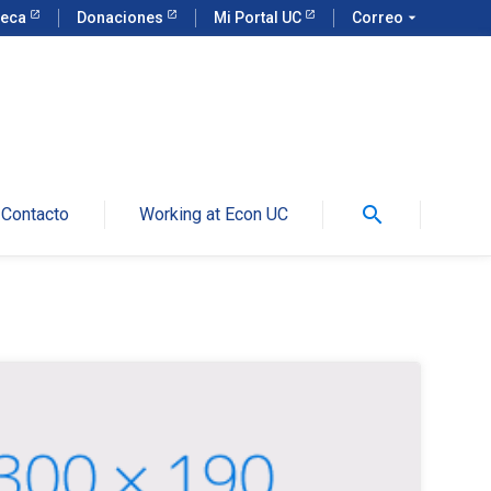
teca
Donaciones
Mi Portal UC
Correo
arrow_drop_down
search
Contacto
Working at Econ UC