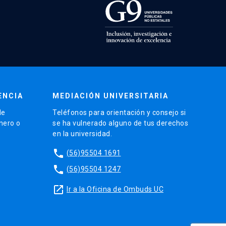
ENCIA
MEDIACIÓN UNIVERSITARIA
de
Teléfonos para orientación y consejo si
énero o
se ha vulnerado alguno de tus derechos
en la universidad.
phone
(56)95504 1691
phone
(56)95504 1247
launch
Ir a la Oficina de Ombuds UC