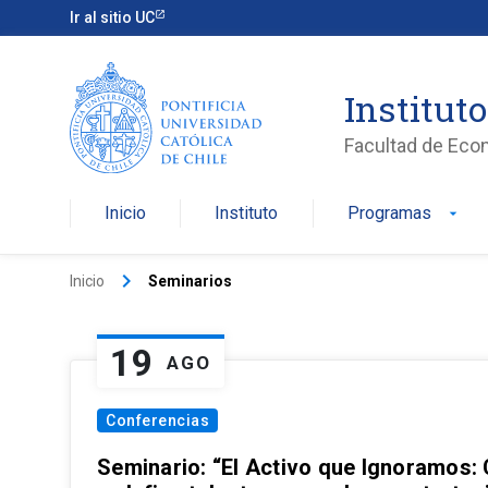
Ir al sitio UC
Institut
Facultad de Eco
Inicio
Instituto
Programas
arrow_drop_down
keyboard_arrow_right
Inicio
Seminarios
19
AGO
Conferencias
Seminario: “El Activo que Ignoramos: