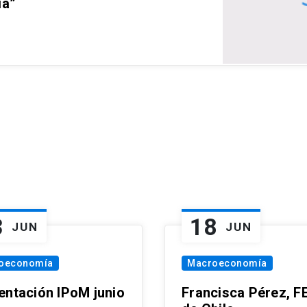
ia”
3
18
JUN
JUN
oeconomía
Macroeconomía
entación IPoM junio
Francisca Pérez, F