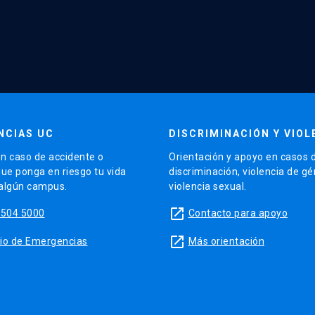
NCIAS UC
DISCRIMINACIÓN Y VIOL
n caso de accidente o
Orientación y apoyo en casos 
que ponga en riesgo tu vida
discriminación, violencia de g
 algún campus.
violencia sexual.
launch
5504 5000
Contacto para apoyo
launch
sitio de Emergencias
Más orientación