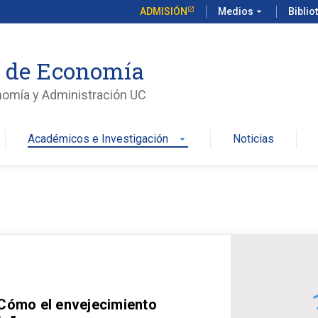
ADMISIÓN
Medios
arrow_drop_down
Biblio
o de Economía
nomía y Administración UC
Académicos e Investigación
Noticias
arrow_drop_down
 Cómo el envejecimiento