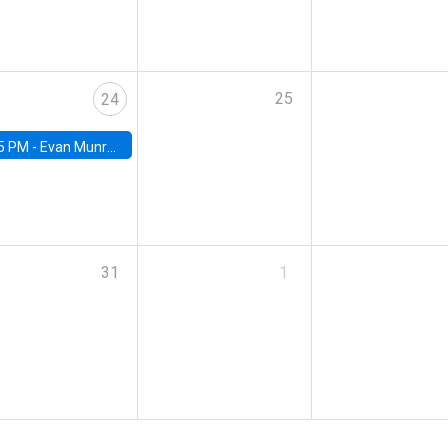
25
24
5 PM -
Evan Munro, Neyman Visiting Assistant Professor in the Department of Statistics at UC Berkeley
31
1