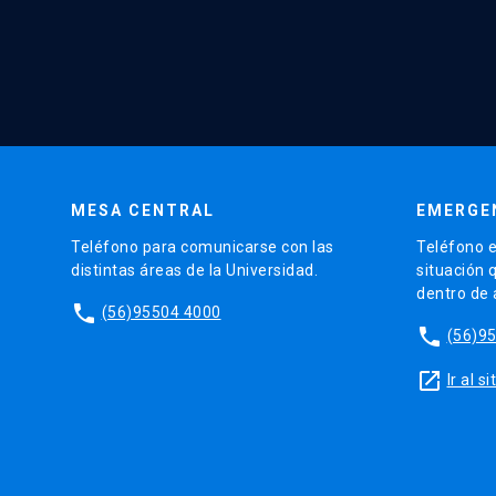
MESA CENTRAL
EMERGE
Teléfono para comunicarse con las
Teléfono e
distintas áreas de la Universidad.
situación 
dentro de
phone
(56)95504 4000
phone
(56)9
launch
Ir al 