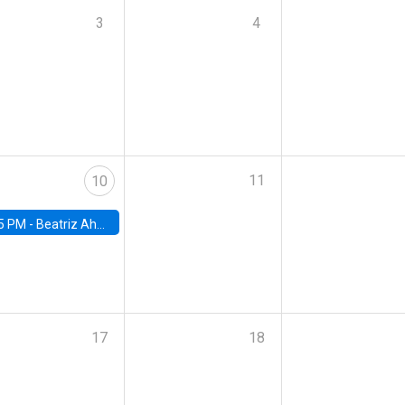
3
4
11
10
5 PM -
Beatriz Ahumada, PhD candidate, Universidad de Pittsburgh
17
18