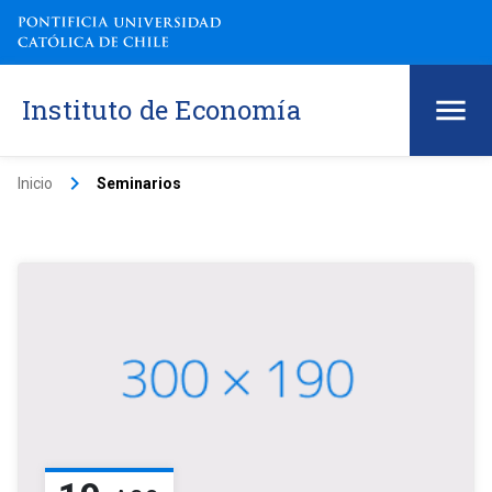
Instituto de Economía
keyboard_arrow_right
Inicio
Seminarios