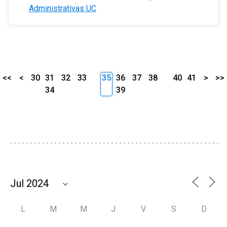
Administrativas UC
<<
<
30
31
32
33
35
36
37
38
40
41
>
>>
34
39
L
M
M
J
V
S
D