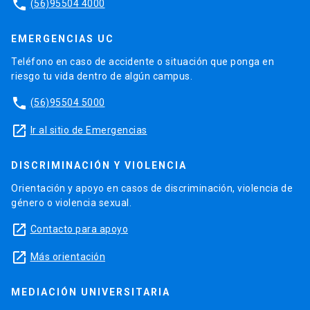
phone
(56)95504 4000
EMERGENCIAS UC
Teléfono en caso de accidente o situación que ponga en
riesgo tu vida dentro de algún campus.
phone
(56)95504 5000
launch
Ir al sitio de Emergencias
DISCRIMINACIÓN Y VIOLENCIA
Orientación y apoyo en casos de discriminación, violencia de
género o violencia sexual.
launch
Contacto para apoyo
launch
Más orientación
MEDIACIÓN UNIVERSITARIA