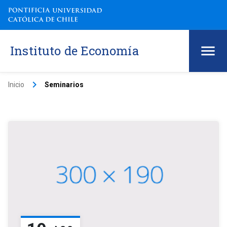
Instituto de Economía
keyboard_arrow_right
Inicio
Seminarios