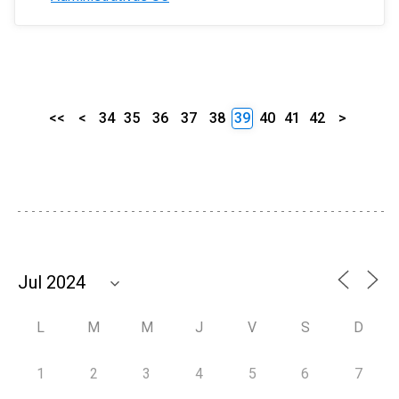
<<
<
34
35
36
37
38
39
40
41
42
>
L
M
M
J
V
S
D
1
2
3
4
5
6
7