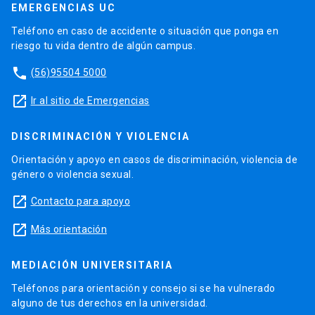
EMERGENCIAS UC
Teléfono en caso de accidente o situación que ponga en
riesgo tu vida dentro de algún campus.
phone
(56)95504 5000
launch
Ir al sitio de Emergencias
DISCRIMINACIÓN Y VIOLENCIA
Orientación y apoyo en casos de discriminación, violencia de
género o violencia sexual.
launch
Contacto para apoyo
launch
Más orientación
MEDIACIÓN UNIVERSITARIA
Teléfonos para orientación y consejo si se ha vulnerado
alguno de tus derechos en la universidad.