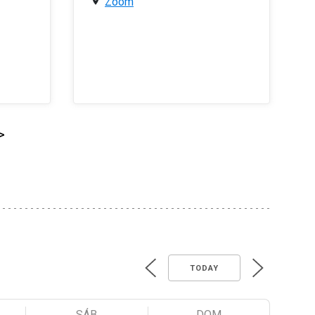
Zoom
>
TODAY
SÁB
DOM