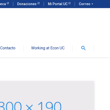
teca
Donaciones
Mi Portal UC
Correo
arrow_drop_down
search
Contacto
Working at Econ UC