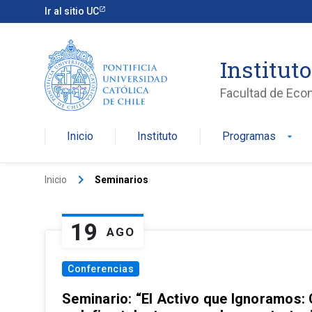
Ir al sitio UC
Institut
Facultad de Eco
Inicio
Instituto
Programas
arrow_drop_down
keyboard_arrow_right
Inicio
Seminarios
19
AGO
Conferencias
Seminario: “El Activo que Ignoramos: