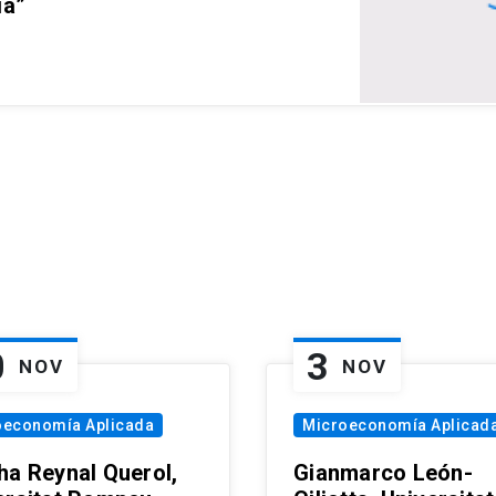
ia”
0
3
NOV
NOV
oeconomía Aplicada
Microeconomía Aplicad
ha Reynal Querol,
Gianmarco León-