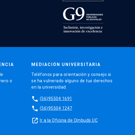
ENCIA
MEDIACIÓN UNIVERSITARIA
de
Teléfonos para orientación y consejo si
énero o
se ha vulnerado alguno de tus derechos
en la universidad.
phone
(56)95504 1691
phone
(56)95504 1247
launch
Ir a la Oficina de Ombuds UC