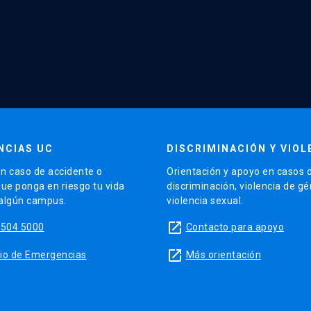
NCIAS UC
DISCRIMINACIÓN Y VIOL
n caso de accidente o
Orientación y apoyo en casos 
que ponga en riesgo tu vida
discriminación, violencia de g
 algún campus.
violencia sexual.
launch
5504 5000
Contacto para apoyo
launch
sitio de Emergencias
Más orientación