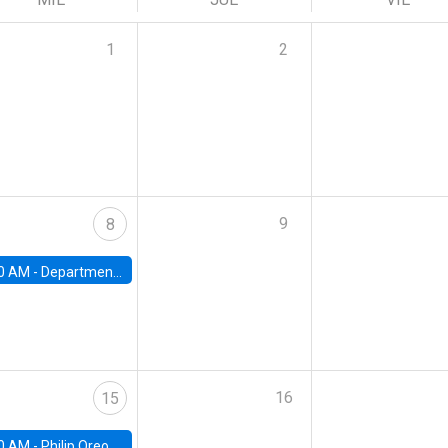
1
2
9
8
0 AM -
Department Seminar: James Robinson
16
15
0 AM -
Philip Oreopolous, University of Toronto