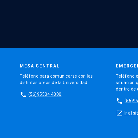
MESA CENTRAL
EMERGE
Teléfono para comunicarse con las
Teléfono e
distintas áreas de la Universidad.
situación 
dentro de
phone
(56)95504 4000
phone
(56)9
launch
Ir al 