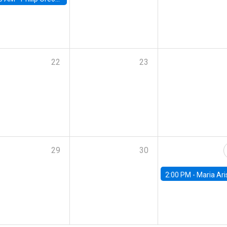
22
23
29
30
2:00 PM -
Maria Aristizabal-Ramirez, FED