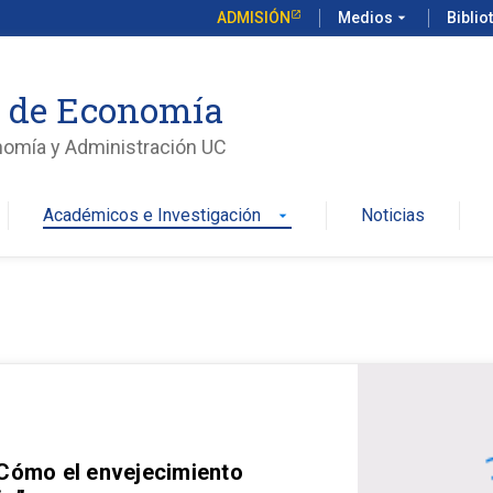
ADMISIÓN
Medios
arrow_drop_down
Biblio
o de Economía
nomía y Administración UC
Académicos e Investigación
Noticias
arrow_drop_down
 Cómo el envejecimiento