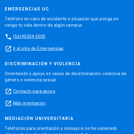
EMERGENCIAS UC
Teléfono en caso de accidente o situación que ponga en
riesgo tu vida dentro de algún campus.
phone
(56)95504 5000
launch
Ir al sitio de Emergencias
DISCRIMINACIÓN Y VIOLENCIA
Orientación y apoyo en casos de discriminación, violencia de
género o violencia sexual.
launch
Contacto para apoyo
launch
Más orientación
MEDIACIÓN UNIVERSITARIA
Teléfonos para orientación y consejo si se ha vulnerado