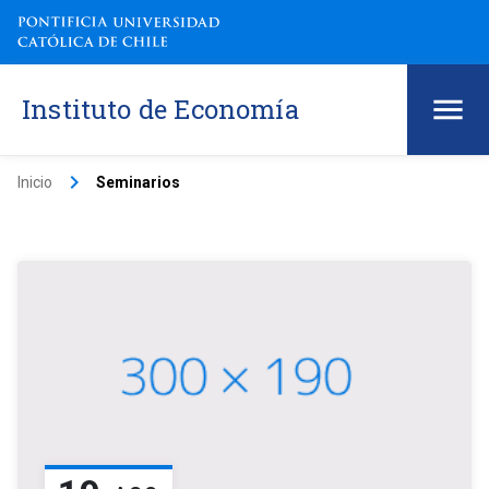
Instituto de Economía
keyboard_arrow_right
Inicio
Seminarios