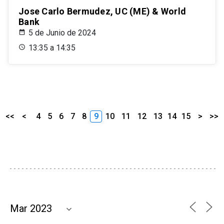
Jose Carlo Bermudez, UC (ME) & World
Bank
5 de Junio de 2024
13:35 a 14:35
<<
<
4
5
6
7
8
9
10
11
12
13
14
15
>
>>