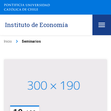
Instituto de Economía
keyboard_arrow_right
Inicio
Seminarios