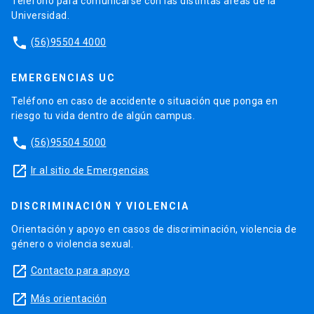
Teléfono para comunicarse con las distintas áreas de la
Universidad.
phone
(56)95504 4000
EMERGENCIAS UC
Teléfono en caso de accidente o situación que ponga en
riesgo tu vida dentro de algún campus.
phone
(56)95504 5000
launch
Ir al sitio de Emergencias
DISCRIMINACIÓN Y VIOLENCIA
Orientación y apoyo en casos de discriminación, violencia de
género o violencia sexual.
launch
Contacto para apoyo
launch
Más orientación