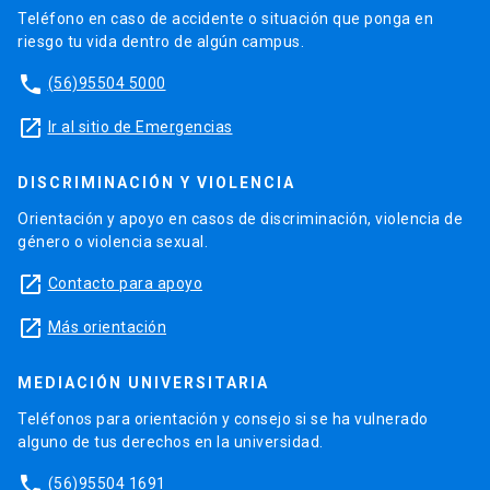
Teléfono en caso de accidente o situación que ponga en
riesgo tu vida dentro de algún campus.
phone
(56)95504 5000
launch
Ir al sitio de Emergencias
DISCRIMINACIÓN Y VIOLENCIA
Orientación y apoyo en casos de discriminación, violencia de
género o violencia sexual.
launch
Contacto para apoyo
launch
Más orientación
MEDIACIÓN UNIVERSITARIA
Teléfonos para orientación y consejo si se ha vulnerado
alguno de tus derechos en la universidad.
phone
(56)95504 1691