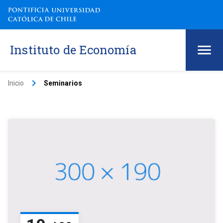
Instituto de Economía
keyboard_arrow_right
Inicio
Seminarios